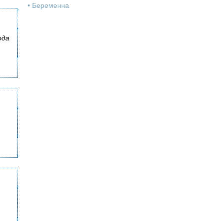
•
Беременна
ода