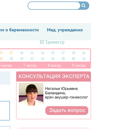
м о беременности
Мед. учреждения
III Триместр
25
27
29
31
33
35
37
39
41
26
28
30
32
34
36
38
40
42
6 месяц
7 месяц
8 месяц
9 месяц