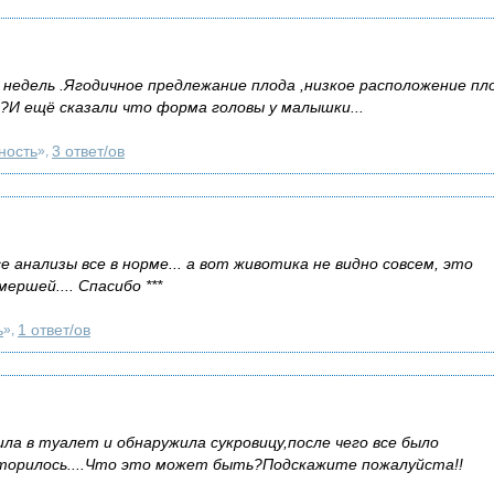
недель .Ягодичное предлежание плода ,низкое расположение пл
?И ещё сказали что форма головы у малышки...
ность
3 ответ/ов
»,
 анализы все в норме... а вот животика не видно совсем, это
ршей.... Спасибо ***
ь
1 ответ/ов
»,
ла в туалет и обнаружила сукровицу,после чего все было
овторилось....Что это может быть?Подскажите пожалуйста!!