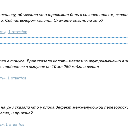
некологу, объяснила что тревожит боль в яичнике правом, сказа
и. Сейчас вечером колит... Скажите опасно ли это?
сть
1 ответ/ов
»,
ка в тонусе. Врач сказала колоть магнезию внутримышечно в 
 продается в ампулах по 10 мл 250 мг⁄мл и встал...
ть
1 ответ/ов
»,
 на ужи сказали что у плода дефект межжелудочной перегородк
асно, и причина?
ь
1 ответ/ов
»,