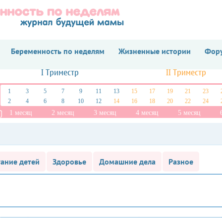
Беременность по неделям
Жизненные истории
Фору
I Триместр
II Триместр
1
3
5
7
9
11
13
15
17
19
21
23
2
4
6
8
10
12
14
16
18
20
22
24
1 месяц
2 месяц
3 месяц
4 месяц
5 месяц
ание детей
Здоровье
Домашние дела
Разное