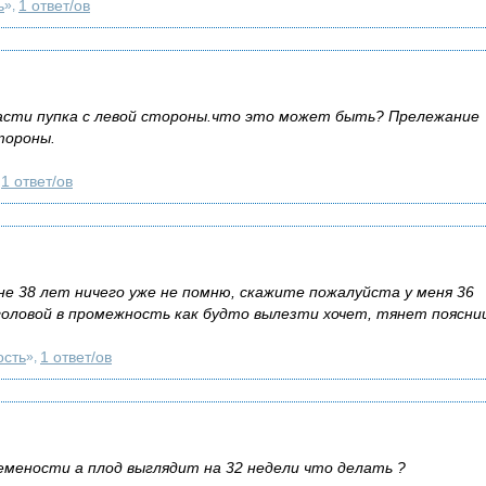
ь
1 ответ/ов
»,
ласти пупка с левой стороны.что это может быть? Прележание
тороны.
1 ответ/ов
,
е 38 лет ничего уже не помню, скажите пожалуйста у меня 36
оловой в промежность как будто вылезти хочет, тянет поясницу
ость
1 ответ/ов
»,
ремености а плод выглядит на 32 недели что делать ?