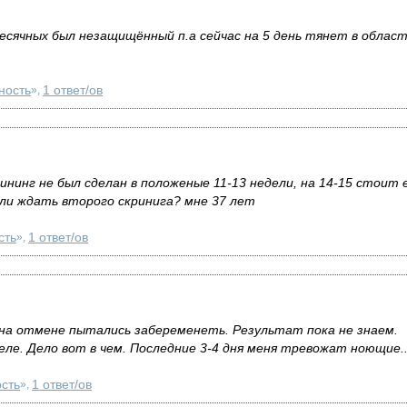
есячных был незащищённый п.а сейчас на 5 день тянет в облас
ность
1 ответ/ов
»,
нинг не был сделан в положеные 11-13 недели, на 14-15 стоит 
и ждать второго скринига? мне 37 лет
сть
1 ответ/ов
»,
 на отмене пытались забеременеть. Результат пока не знаем.
деле. Дело вот в чем. Последние 3-4 дня меня тревожат ноющие..
сть
1 ответ/ов
»,