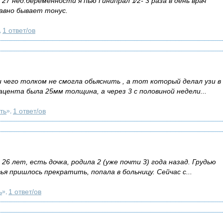
7 нед.беременности я пью Гинипрал 1⁄2- 3 раза в день врач
авно бывает тонус.
1 ответ/ов
,
 чего толком не смогла обьяснить , а тот который делал узи в
лацента была 25мм толщина, а через 3 с половиной недели...
ть
1 ответ/ов
»,
6 лет, есть дочка, родила 2 (уже почти 3) года назад. Грудью
ья пришлось прекратить, попала в больницу. Сейчас с...
ь
1 ответ/ов
»,