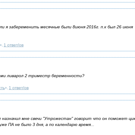
и я забеременить месячные были 8июня 2016г. п.к был 26 июня
1 ответ/ов
»,
чами ливарол 2 триместр беременности?
сть
1 ответ/ов
»,
г назначил мне свечи "Утрожестан" говорит что он поможет ци
же ПА не было 3 дня, а по календарю время...