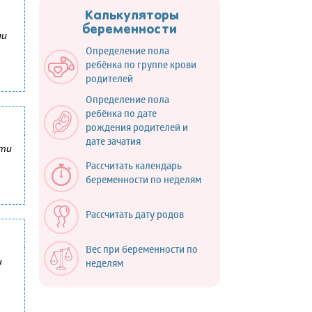
Калькуляторы
беременности
ли
Определение пола
ребёнка по группе крови
родителей
Определение пола
ребёнка по дате
рождения родителей и
дате зачатия
эти
Рассчитать календарь
беременности по неделям
Рассчитать дату родов
Вес при беременности по
и
неделям