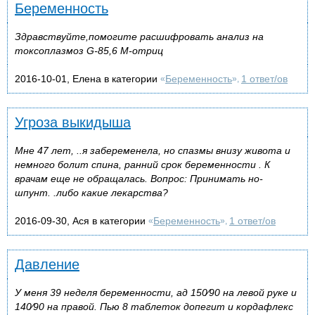
Беременность
Здравствуйте,помогите расшифровать анализ на
токсоплазмоз G-85,6 M-отриц
2016-10-01, Елена в категории
Беременность
1 ответ/ов
«
»,
Угроза выкидыша
Мне 47 лет, ..я забеременела, но спазмы внизу живота и
немного болит спина, ранний срок беременности . К
врачам еще не обращалась. Вопрос: Принимать но-
шпунт. .либо какие лекарства?
2016-09-30, Ася в категории
Беременность
1 ответ/ов
«
»,
Давление
У меня 39 неделя беременности, ад 150⁄90 на левой руке и
140⁄90 на правой. Пью 8 таблеток допегит и кордафлекс