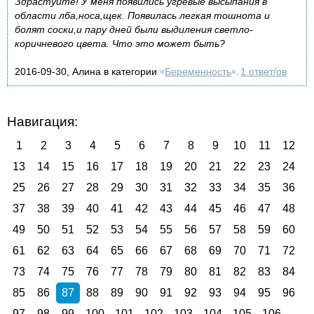
Здрастуйте! У меня появились угревые высыпания в
области лба,носа,щек. Появилась легкая тошнота и
болят соски,и пару дней были выдиления светло-
коричневого цвета. Что это может быть?
2016-09-30, Алина в категории
Беременность
1 ответ/ов
«
»,
Навигация:
1
2
3
4
5
6
7
8
9
10
11
12
13
14
15
16
17
18
19
20
21
22
23
24
25
26
27
28
29
30
31
32
33
34
35
36
37
38
39
40
41
42
43
44
45
46
47
48
49
50
51
52
53
54
55
56
57
58
59
60
61
62
63
64
65
66
67
68
69
70
71
72
73
74
75
76
77
78
79
80
81
82
83
84
85
86
87
88
89
90
91
92
93
94
95
96
97
98
99
100
101
102
103
104
105
106