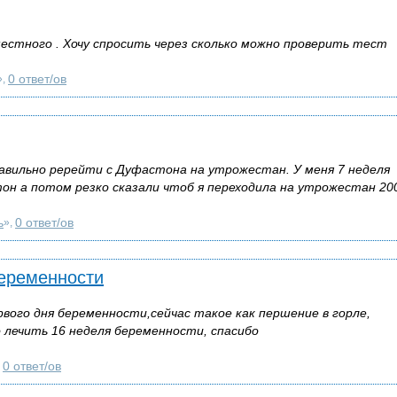
стного . Хочу спросить через сколько можно проверить тест
0 ответ/ов
»,
авильно ререйти с Дуфастона на утрожестан. У меня 7 неделя
он а потом резко сказали чтоб я переходила на утрожестан 200
ь
0 ответ/ов
»,
беременности
вого дня беременности,сейчас такое как першение в горле,
 лечить 16 неделя беременности, спасибо
0 ответ/ов
,