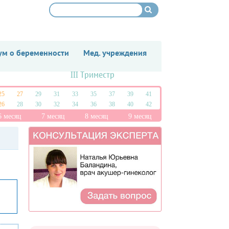
м о беременности
Мед. учреждения
III Триместр
25
27
29
31
33
35
37
39
41
26
28
30
32
34
36
38
40
42
6 месяц
7 месяц
8 месяц
9 месяц