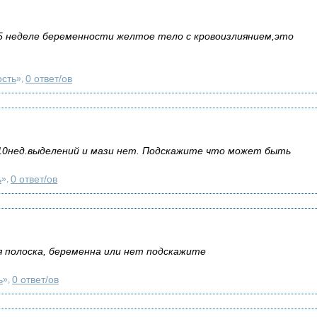
5 неделе беременности желтое тело с кровоизлиянием,это
сть
0 ответ/ов
»,
 10нед.выделений и мази нет. Подскажите что может быть
ь
0 ответ/ов
»,
я полоска, беременна или нет подскажите
ь
0 ответ/ов
»,