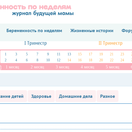
Беременность по неделям
Жизненные истории
Фору
I Триместр
II Триместр
1
3
5
7
9
11
13
15
17
19
21
23
2
4
6
8
10
12
14
16
18
20
22
24
1 месяц
2 месяц
3 месяц
4 месяц
5 месяц
ание детей
Здоровье
Домашние дела
Разное