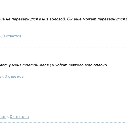
щё не перевернулся в низ головой. Он ещё может перевернутся 
0 ответ/ов
»,
вот у меня третий месяц и ходит тяжело это опасно.
ь
0 ответ/ов
»,
сть
0 ответ/ов
»,