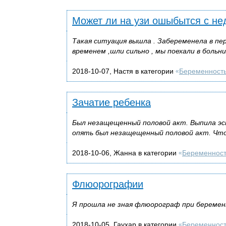
Может ли на узи ошыбытся с не
Такая ситуация вышла . Забеременела в пер
временем ,шли сильно , мы поехали в больни
2018-10-07, Настя в категории
Беременност
«
Зачатие ребенка
Был незащещенный половой акт. Выпила эск
опять был незащещенный половой акт. Чт
2018-10-06, Жанна в категории
Беременнос
«
Флюорографии
Я прошла не зная флюорограф при беремен
2018-10-05, Гаухар в категории
Беременнос
«