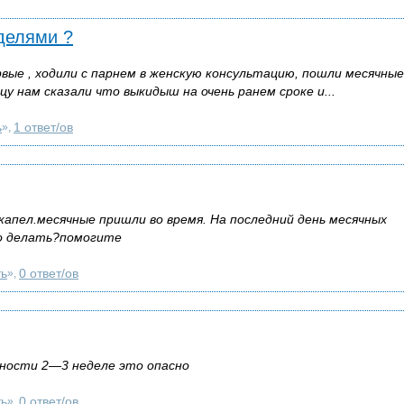
делями ?
вые , ходили с парнем в женскую консультацию, пошли месячные
цу нам сказали что выкидыш на очень ранем сроке и...
ь
1 ответ/ов
»,
апел.месячные пришли во время. На последний день месячных
о делать?помогите
ть
0 ответ/ов
»,
ности 2—3 неделе это опасно
ть
0 ответ/ов
»,