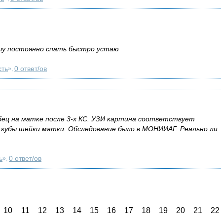
чу постоянно спать быстро устаю
сть
0 ответ/ов
»,
ец на матке после 3-х КС. УЗИ картина соответствует
 губы шейки матки. Обследование было в МОНИИАГ. Реально ли
ь
0 ответ/ов
»,
10
11
12
13
14
15
16
17
18
19
20
21
22