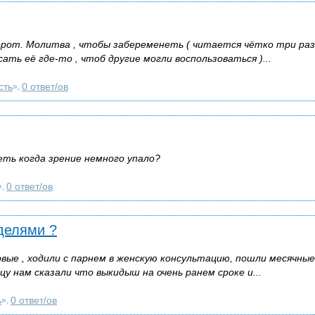
рот. Молитва , чтобы забеременеть ( читается чётко три раз
ать её где-то , чтоб другие могли воспользоваться )...
сть
0 ответ/ов
»,
ть когда зрение немного упало?
0 ответ/ов
»,
делями ?
вые , ходили с парнем в женскую консультацию, пошли месячные
цу нам сказали что выкидыш на очень ранем сроке и...
ь
0 ответ/ов
»,