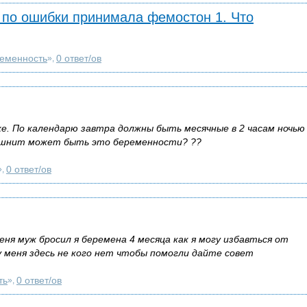
 по ошибки принимала фемостон 1. Что
еменность
0 ответ/ов
»,
же. По календарю завтра должны быть месячные в 2 часам ночью
тошнит может быть это беременности? ??
0 ответ/ов
»,
ня муж бросил я беремена 4 месяца как я могу избавться от
у меня здесь не кого нет чтобы помогли дайте совет
ть
0 ответ/ов
»,