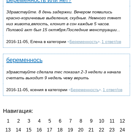
Здравствуйте. 8 день задержки. Вечером появились
красно-коричневые выделения, скудные. Немного тянет
низ живота,вялость, клонит в сон каждые 5 часов.
Половой акт был 15 октября.Последние менструации...
2016-11-05, Елена в категории
Беременность
1 ответ/ов
«
»,
беременнось
здравствуйте сделала тес показал 2-3 недели а начала
счетать выходит 9 недель чему верить
2016-11-05, ксения в категории
Беременность
1 ответ/ов
«
»,
Навигация:
1
2
3
4
5
6
7
8
9
10
11
12
13
14
15
16
17
18
19
20
21
22
23
24