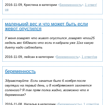
2016-11-09, Кристина в категории
Беременность
1 ответ/
«
»,
ов
маленький вес и что может быть если
жевот опустился
У меня говарят что живот опустился ,говарят чтои25
недель вес 640мало.что если я набрала уже 11кг какую
диету надо саблюдать
2016-11-09, лейсан в категории
Беременность
1 ответ/ов
«
»,
беременность
Здравствуйте. Если зачатие было 6 ноября после
овуляции на первый день, и 8 ноябряможет захочется
соленого? Я так прям полка жадно, возможно что я
беременная?
2016-11-08, Наталья в категории
Беременность
1 ответ/ов
«
»,