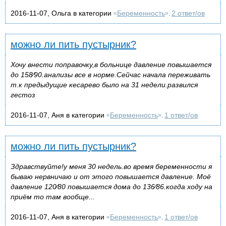
2016-11-07, Ольга в категории
Беременность
2 ответ/ов
«
»,
можно ли пить пустырник?
Хочу внести поправочку,в больнице давление повышается
до 158⁄90.анализы все в норме.Сейчас начала переживать
т.к предыдущие кесарево было на 31 недели.развился
гестоз
2016-11-07, Аня в категории
Беременность
1 ответ/ов
«
»,
можно ли пить пустырник?
Здравствуйте!у меня 30 недель.во время беременности я
бываю нервничаю и от этого повышается давление. Моё
давление 120⁄80 повышается дома до 136⁄86.когда ходу на
приём то там вообще...
2016-11-07, Аня в категории
Беременность
1 ответ/ов
«
»,