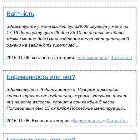
Вагітність
Здраствуйте у меня місячні були29.09 овуляція у мене на
17-18 день циклу цикл 28 днів 25.10 но не такі як обичні
місячні менше днів і малі виділення тест отрицательний
ознаки на вагітність є.можливо...
2016-11-06, світлана в категории
Беременность
1 ответ/ов
«
»,
Беременность или нет?
Здравствуйте. 8 день задержки. Вечером появились
красно-коричневые выделения, скудные. Немного тянет
низ живота,вялость, клонит в сон каждые 5 часов.
Половой акт был 15 октября.Последние менструации...
2016-11-05, Елена в категории
Беременность
0 ответ/ов
«
»,
Беременность или нет?