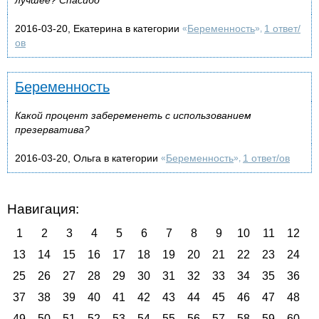
2016-03-20, Екатерина в категории
Беременность
1 ответ/
«
»,
ов
Беременность
Какой процент забеременеть с использованием
презерватива?
2016-03-20, Ольга в категории
Беременность
1 ответ/ов
«
»,
Навигация:
1
2
3
4
5
6
7
8
9
10
11
12
13
14
15
16
17
18
19
20
21
22
23
24
25
26
27
28
29
30
31
32
33
34
35
36
37
38
39
40
41
42
43
44
45
46
47
48
49
50
51
52
53
54
55
56
57
58
59
60