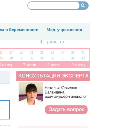
м о беременности
Мед. учреждения
III Триместр
25
27
29
31
33
35
37
39
41
26
28
30
32
34
36
38
40
42
6 месяц
7 месяц
8 месяц
9 месяц