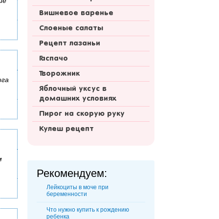
ие
Вишневое варенье
Слоеные салаты
Рецепт лазаньи
Гаспачо
Творожник
ога
Яблочный уксус в
домашних условиях
Пирог на скорую руку
Кулеш рецепт
м
Рекомендуем:
Лейкоциты в моче при
беременности
Что нужно купить к рождению
ребенка