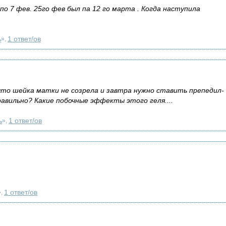
о 7 фев. 25го фев был па 12 го марта . Когда наступила
ь
1 ответ/ов
»,
 что шейка матки не созрела и завтра нужно ставить препедил-
равильно? Какие побочные эффекты этого геля....
ь
1 ответ/ов
»,
1 ответ/ов
»,