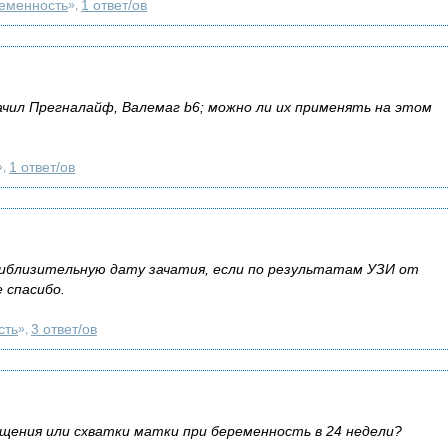
еменность
1 ответ/ов
»,
ачил Прегналайф, Валемаг b6; можно ли их применять на этом
1 ответ/ов
»,
иблизительную дату зачатия, если по результатам УЗИ от
е спасибо.
сть
3 ответ/ов
»,
щения или схватки матки при беременность в 24 недели?