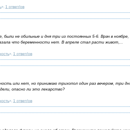
ь
1 ответ/ов
»,
, были не обильные и дня три из постоянных 5-6. Врач в ноябре,
азала что беременности нет. В апреле стал расти живот,...
ность
1 ответ/ов
»,
ость или нет, но принимаю трихопол один раз вечером, три дня
дели, опасно ли это лекарство?
ность
1 ответ/ов
»,