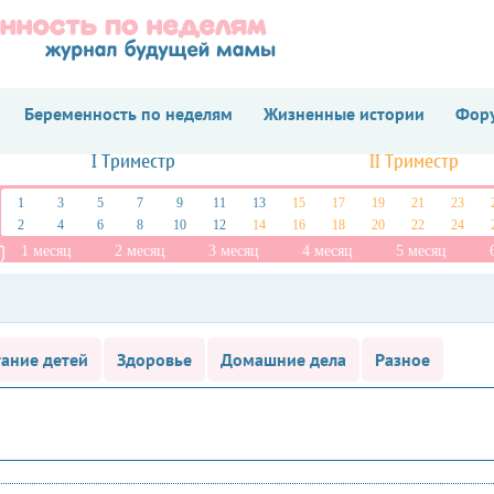
Беременность по неделям
Жизненные истории
Фору
I Триместр
II Триместр
1
3
5
7
9
11
13
15
17
19
21
23
2
4
6
8
10
12
14
16
18
20
22
24
1 месяц
2 месяц
3 месяц
4 месяц
5 месяц
ание детей
Здоровье
Домашние дела
Разное