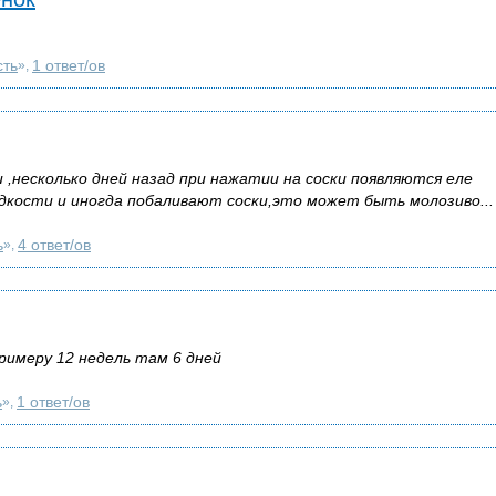
сть
1 ответ/ов
»,
 ,несколько дней назад при нажатии на соски появляются еле
дкости и иногда побаливают соски,это может быть молозиво...
ь
4 ответ/ов
»,
римеру 12 недель там 6 дней
ь
1 ответ/ов
»,