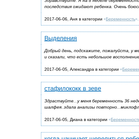
Здравствуйте. Я на 8 неделе беременности
последствия ожидают ребенка. Очень боюсь
2017-06-06, Аня в категории
Беременность
«
»
Выделения
Добрый день, подскажите, пожалуйста, у ме
и сказали, что есть небольшое восполнение
2017-06-05, Александра в категории
Береме
«
стафилококк в зеве
Здраствуйте...у меня беременность 36 нед
шалфея..здала анализы повторно...миклофл
2017-06-05, Диана в категории
Беременност
«
когда начинает шевелиться реб