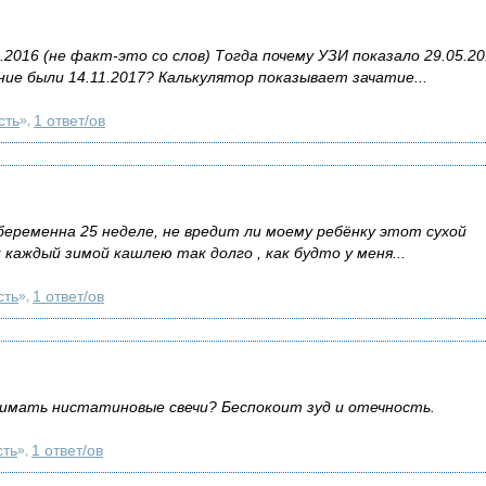
.2016 (не факт-это со слов) Тогда почему УЗИ показало 29.05.2
ние были 14.11.2017? Калькулятор показывает зачатие...
сть
1 ответ/ов
»,
беременна 25 неделе, не вредит ли моему ребёнку этот сухой
 каждый зимой кашлею так долго , как будто у меня...
сть
1 ответ/ов
»,
нимать нистатиновые свечи? Беспокоит зуд и отечность.
сть
1 ответ/ов
»,