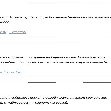
тавит 10 недель, сделали узи 8-9 недель беременности, а месячн
ок???
ость
1 ответ/ов
»,
 мне думать, подозрение на беременность. Болит поясница,
ль слабая либо просто как иголкой тыкают, вчера тошната была,
ь
1 ответ/ов
»,
гипте и собираюсь поехать домой к маме, на каком сроке лучше
т. к. наблюдаюсь я у египетских врачей.