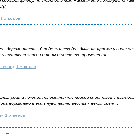
 сделала флюру, не знала об этом. Расскажите пожалуйста как
(((
1 ответ/ов
,
ня беременность 10 недель и сегодня была на приёме у гинекол
 и назначили эпиген интим и после его применения...
нность
1 ответ/ов
»,
ель..прошла лечение полоскания настойкой спиртовой и настое
ора нормально и есть чувствительность к некоторым...
ь
1 ответ/ов
»,
енок