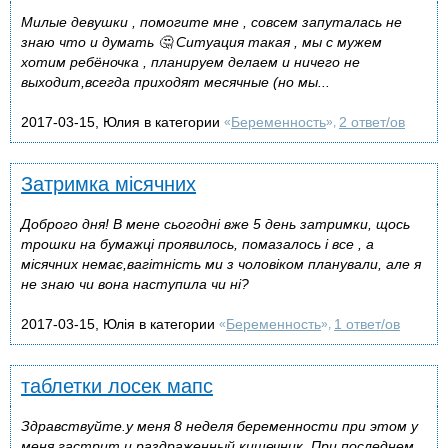
Милые девушки , помогите мне , совсем запуталась не
знаю что и думать 🤔 Ситуация такая , мы с мужем
хотим ребёночка , планируем делаем и ничего не
выходит,всегда приходят месячные (но мы...
2017-03-15, Юлия в категории
Беременность
2 ответ/ов
«
»,
Затримка місячних
Доброго дня! В мене сьогодні вже 5 день затримки, щось
трошки на бумажці проявилось, помазалось і все , а
місячних немає,вагітність ми з чоловіком планували, але я
не знаю чи вона наступила чи ні?
2017-03-15, Юлія в категории
Беременность
1 ответ/ов
«
»,
таблетки лосек мапс
Здравствуйте.у меня 8 неделя беременности при этом у
меня гастрит и раздраженный кишечник. При последнем