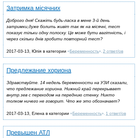
Затримка місячних
Доброго дня! Скажіть будь-ласка в мене 3-й день
затримки,дуже болить живіт так як на місячні, тест
показує тільки одну полоску. Це може бути вагітність, і
через скільки днів зробити повторний тест?
2017-03-13, Юлія в категории
Беременность
2 ответ/ов
«
»,
Предлежание хориона
Здравствуйте. 14 недель беременности на УЗИ сказали,
что предлежание хориона. Нижний край перекрывает
внутр.зев с переходом на переднию стенку. Никто
толком ничего не говорит. Что же это обозначает?
2017-03-13, Елена в категории
Беременность
1 ответ/ов
«
»,
Превышен АТЛ