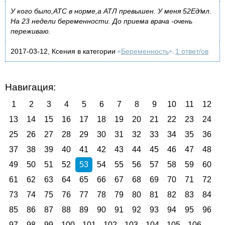
У кого было,АТС в норме,а АТЛ превышен. У меня 52Ед⁄мл.
На 23 недели беременности. До приема врача -очень
переживаю.
2017-03-12, Ксения в категории
Беременность
1 ответ/ов
«
»,
Навигация:
1
2
3
4
5
6
7
8
9
10
11
12
13
14
15
16
17
18
19
20
21
22
23
24
25
26
27
28
29
30
31
32
33
34
35
36
37
38
39
40
41
42
43
44
45
46
47
48
49
50
51
52
53
54
55
56
57
58
59
60
61
62
63
64
65
66
67
68
69
70
71
72
73
74
75
76
77
78
79
80
81
82
83
84
85
86
87
88
89
90
91
92
93
94
95
96
97
98
99
100
101
102
103
104
105
106