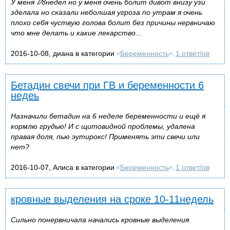
У меня 7⁄8недел но у меня очень болит дивот внизу узи
зделала но сказали неболшая угроза по утрам я очень
плохо себя чуствую голова болит без причины нервничаю
что мне делать и какие лекарство...
2016-10-08, диана в категории
Беременность
1 ответ/ов
«
»,
Бетадин свечи при ГВ и беременности 6
недеь
Назначили бетадин на 6 неделе беременности и ещё я
кормлю грудью! И с щитовидной проблемы, удалена
правая доля, пью эутирокс! Применять эти свечи или
нет?
2016-10-07, Алиса в категории
Беременность
1 ответ/ов
«
»,
кровные выделения на сроке 10-11недель
Сильно понервничала начались кровные выделения