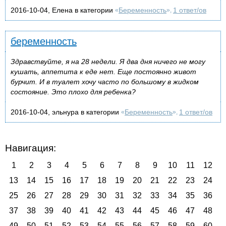
2016-10-04, Елена в категории
Беременность
1 ответ/ов
«
»,
беременность
Здравствуйте, я на 28 недели. Я два дня ничего не могу
кушать, аппетита к еде нет. Еще постоянно живот
бурчит. И в туалет хочу часто по большому в жидком
состояние. Это плохо для ребенка?
2016-10-04, эльнура в категории
Беременность
1 ответ/ов
«
»,
Навигация:
1
2
3
4
5
6
7
8
9
10
11
12
13
14
15
16
17
18
19
20
21
22
23
24
25
26
27
28
29
30
31
32
33
34
35
36
37
38
39
40
41
42
43
44
45
46
47
48
49
50
51
52
53
54
55
56
57
58
59
60