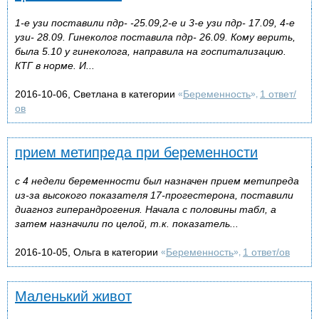
1-е узи поставили пдр- -25.09,2-е и 3-е узи пдр- 17.09, 4-е
узи- 28.09. Гинеколог поставила пдр- 26.09. Кому верить,
была 5.10 у гинеколога, направила на госпитализацию.
КТГ в норме. И...
2016-10-06, Светлана в категории
Беременность
1 ответ/
«
»,
ов
прием метипреда при беременности
с 4 недели беременности был назначен прием метипреда
из-за высокого показателя 17-прогестерона, поставили
диагноз гиперандрогения. Начала с половины табл, а
затем назначили по целой, т.к. показатель...
2016-10-05, Ольга в категории
Беременность
1 ответ/ов
«
»,
Маленький живот