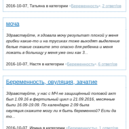
2016-10-07, Татьяна в категории
Беременность
2 ответ/ов
«
»,
моча
Здравствуйте, я здовала мочу результат плохой у меня
грибки какие-то и на трусиках тоже выходят выделение
белые такие скажите это опасно для ребенка и меня
ложать в больницу у меня уже они как 3...
2016-10-07, Настя в категории
Беременность
6 ответ/ов
«
»,
Беременность, овуляция, зачатие
Здравствуйте, у нас с МЧ не защищённый половой акт
был 1.09.16 в фертильный цикл и 21.09.2016, месячные
были 16.09-19.09. По календарю 2.09 была
овуляция.скажите могу ли я быть беременной? Если да
то...
2016-10-07, Ирина в категории
Беременность
1 ответ/ов
«
»,