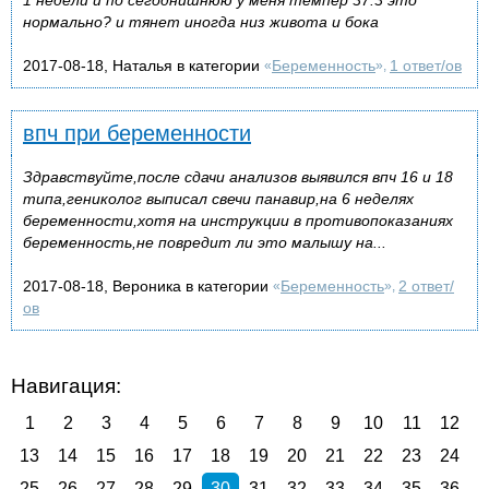
нормально? и тянет иногда низ живота и бока
2017-08-18, Наталья в категории
Беременность
1 ответ/ов
«
»,
впч при беременности
Здравствуйте,после сдачи анализов выявился впч 16 и 18
типа,гениколог выписал свечи панавир,на 6 неделях
беременности,хотя на инструкции в противопоказаниях
беременность,не повредит ли это малышу на...
2017-08-18, Вероника в категории
Беременность
2 ответ/
«
»,
ов
Навигация:
1
2
3
4
5
6
7
8
9
10
11
12
13
14
15
16
17
18
19
20
21
22
23
24
25
26
27
28
29
30
31
32
33
34
35
36