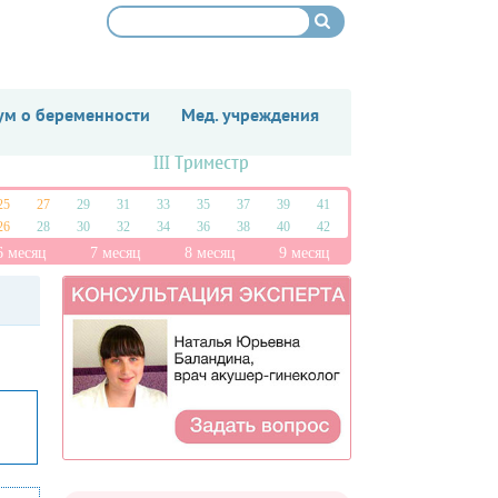
м о беременности
Мед. учреждения
III Триместр
25
27
29
31
33
35
37
39
41
26
28
30
32
34
36
38
40
42
6 месяц
7 месяц
8 месяц
9 месяц