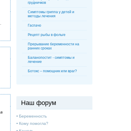
грудничков
Симптомы гриппа у детей и
методы лечения
.
Гаспачо
Рецепт рыбы в фольге
Прерывание беременности на
ранних сроках
Баланопостит - симптомы и
лечение
Ботокс – помощник или враг?
Наш форум
на
•
Беременность
•
Кому помогла?
•
Кашель