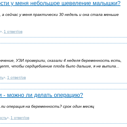
ости у меня небольшое шевеление малышки?
 а сейчас у меня практически 30 недель и она стала меньше
1 ответ/ов
»,
ечение, УЗИ проверили, сказали 4 неделя беременность есть,
цепт, чтобы сердцебиение плода было дальше, я не выпила...
ть
1 ответ/ов
»,
и - можно ли делать операцию?
ли операция на беременность? срок один месяц
ость
1 ответ/ов
»,