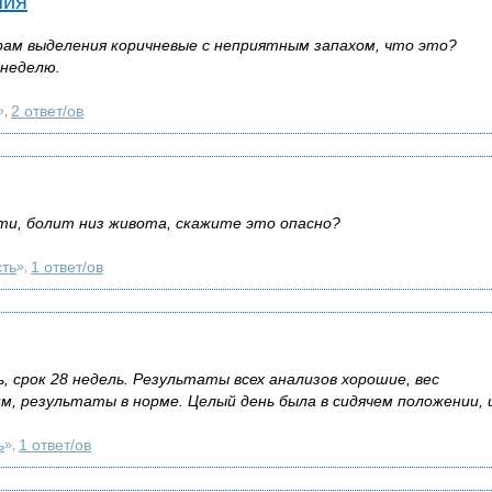
ния
рам выделения коричневые с неприятным запахом, что это?
 неделю.
2 ответ/ов
»,
ти, болит низ живота, скажите это опасно?
ть
1 ответ/ов
»,
 срок 28 недель. Результаты всех анализов хорошие, вес
, результаты в норме. Целый день была в сидячем положении, и
ь
1 ответ/ов
»,