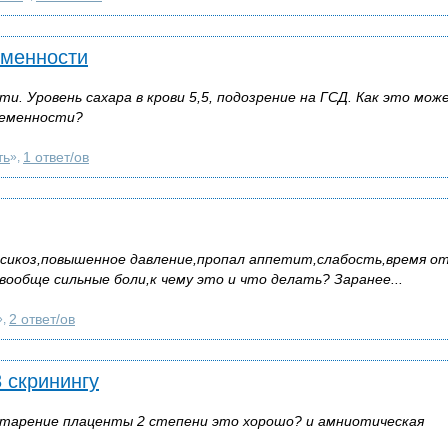
еменности
и. Уровень сахара в крови 5,5, подозрение на ГСД. Как это мож
ременности?
ть
1 ответ/ов
»,
оксикоз,повышенное давление,пропал аппетит,слабость,время о
вообще сильные боли,к чему это и что делать? Заранее...
2 ответ/ов
»,
 скринингу
 старение плаценты 2 степени это хорошо? и амниотическая