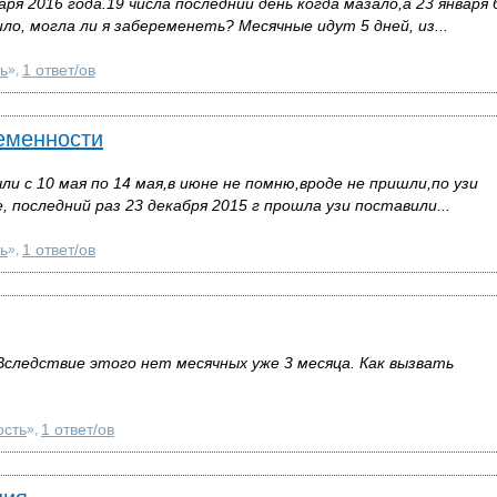
ря 2016 года.19 числа последний день когда мазало,а 23 января
о, могла ли я забеременеть? Месячные идут 5 дней, из...
ь
1 ответ/ов
»,
ременности
ли с 10 мая по 14 мая,в июне не помню,вроде не пришли,по узи
 последний раз 23 декабря 2015 г прошла узи поставили...
ь
1 ответ/ов
»,
Вследствие этого нет месячных уже 3 месяца. Как вызвать
ость
1 ответ/ов
»,