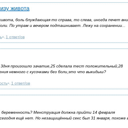
низу живота
живота, боль блуждающая то справа, то слева, иногда печет вни
ли. По утрам и вечером подташнивает. Лежу на сохранении...
ь
1 ответ/ов
»,
ез 3дня произошло зачатие,25 сделала тест положительный,28
ения немного с кусочками без боли,это что выкидыш?
ость
1 ответ/ов
»,
т беременность? Менструация должна прийти 14 февраля
сегодня ещё нет. Но незащищённый секс был 31 января, похоже 