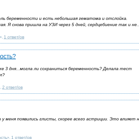
ель беременности и есть небольшая гематома и отслойка.
. Я снова пришла на УЗИ через 5 дней, сердцебиение так и не..
1 ответ/ов
»,
ость?
же 3 дня...могла ли сохраниться беременность? Делала тест
ал?
2 ответ/ов
»,
 у меня появились глисты, скорее всего астриции. Это влияет 
сть
1 ответ/ов
»,