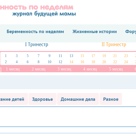
Беременность по неделям
Жизненные истории
Фору
I Триместр
II Триместр
1
3
5
7
9
11
13
15
17
19
21
23
2
4
6
8
10
12
14
16
18
20
22
24
1 месяц
2 месяц
3 месяц
4 месяц
5 месяц
ание детей
Здоровье
Домашние дела
Разное