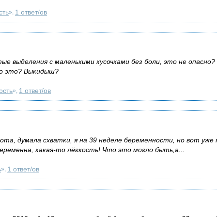
сть
1 ответ/ов
»,
тые выделения с маленькими кусочками без боли, это не опасно?
то это? Выкидыш?
ость
1 ответ/ов
»,
ота, думала схватки, я на 39 неделе беременности, но вот уже 
беременна, какая-то лёгкость! Что это могло быть,а...
ь
1 ответ/ов
»,