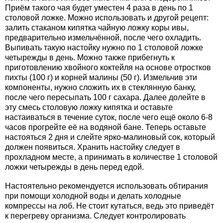
Приём такого чая будет уместен 4 раза в день по 1
столовой ложке. Можно использовать и другой рецепт:
залить стаканом кипятка чайную ложку коры ивы,
предварительно измельчённой, после чего охладить.
Выпивать такую настойку нужно по 1 столовой ложке
четырежды в день. Можно также прибегнуть к
приготовлению хвойного коктейля на основе отростков
пихты (100 г) и корней малины (50 г). Измельчив эти
компоненты, нужно сложить их в стеклянную банку,
после чего пересыпать 100 г сахара. Далее долейте в
эту смесь столовую ложку кипятка и оставьте
настаиваться в течение суток, после чего ещё около 6-8
часов прогрейте её на водяной бане. Теперь оставьте
настояться 2 дня и слейте ярко-малиновый сок, который
должен появиться. Хранить настойку следует в
прохладном месте, а принимать в количестве 1 столовой
ложки четырежды в день перед едой.
Настоятельно рекомендуется использовать обтирания
при помощи холодной воды и делать холодные
компрессы на лоб. Не стоит кутаться, ведь это приведёт
к перегреву организма. Следует контролировать