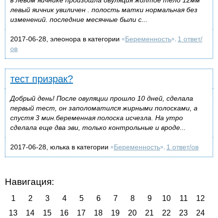
левый яичник увиличен . полость матки нормальная без
изменений. последние месячные были с...
2017-06-28, элеонора в категории
Беременность
1 ответ/
«
»,
ов
тест призрак?
Добрый день! После овуляции прошло 10 дней, сделала
первый тест, он заполоматился жирными полосками, а
спустя 3 мин.беременная полоска исчезла. На утро
сделала еще два эви, только контрольные и вроде...
2017-06-28, юлька в категории
Беременность
1 ответ/ов
«
»,
Навигация:
1
2
3
4
5
6
7
8
9
10
11
12
13
14
15
16
17
18
19
20
21
22
23
24