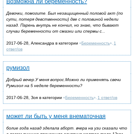
Возможна ли беременность?
Девочки, помогите. Был незащищенный половой акт (по
сути, потеря девственности) две с половиной недели
назад. Парень внутрь не кончил, но знаю, что бывают
случаи беременности от смазки или спермы с...
2017-06-28, Александра в категории
Беременность
1
«
»,
ответ/ов
румизол
Добрый вечер.У меня вопрос.Можно ли применять свечи
Румизол на 5 неделе беременности?
2017-06-28, Зоя в категории
Беременность
1 ответ/ов
«
»,
может ли быть у меня внематочная
болие года назад зделала аборт. вчера на узи сказали что
в левом яичнике произошла овуляция жолтое тело 12мм