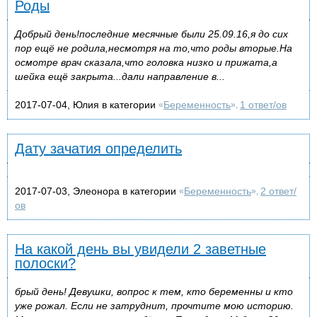
Роды
Добрый день!последние месячные были 25.09.16,я до сих
пор ещё не родила,несмотря на то,что роды вторые.На
осмотре врач сказала,что головка низко и прижата,а
шейка ещё закрыта...дали направление в...
2017-07-04, Юлия в категории
Беременность
1 ответ/ов
«
»,
Дату зачатия определить
2017-07-03, Элеонора в категории
Беременность
2 ответ/
«
»,
ов
На какой день вы увидели 2 заветные
полоски?
брый день! Девушки, вопрос к тем, кто беременны и кто
уже рожал. Если не затруднит, прочтите мою историю.