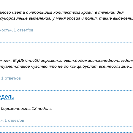
алого цвета с небольшим количеством крови. в течении дня
коровичные выделения. у меня эрозия и полип. такие выделения
ность
1 ответ/ов
»,
м лек, МgB6 6т.600 ипрожин,элевит,йодомарин,канефрон.Недел
туалет,такое чувство,что не до конца,бурлит все,небольшие...
1 ответ/ов
,
едель
 беременность 12 недель
ь
1 ответ/ов
»,