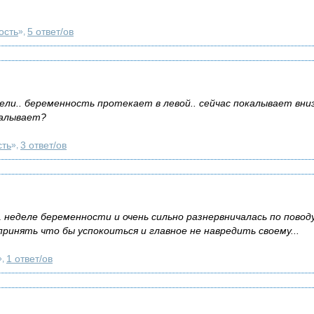
ость
5 ответ/ов
»,
дели.. беременность протекает в левой.. сейчас покалывает вни
калывает?
сть
3 ответ/ов
»,
 неделе беременности и очень сильно разнервничалась по повод
ринять что бы успокоиться и главное не навредить своему...
1 ответ/ов
»,