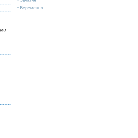
•
Зачатие
•
Беременна
али