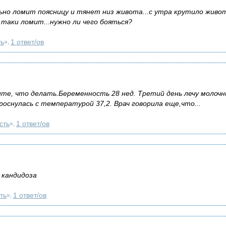
ьно ломит поясницу и тянет низ живота...с утра крутило живо
о таки ломит...нужно ли чего бояться?
ть
1 ответ/ов
»,
те, что делать.Беременность 28 нед. Третий день лечу молочн
роснулась с температурой 37,2. Врач говорила еще,что...
сть
1 ответ/ов
»,
 кандидоза
ть
1 ответ/ов
»,