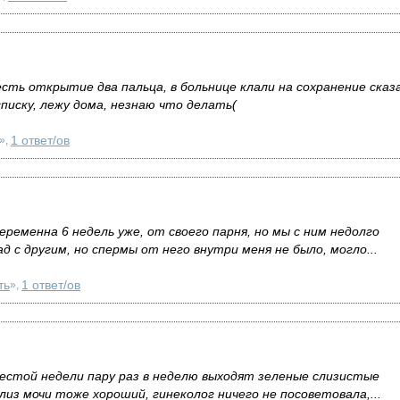
сть открытие два пальца, в больнице клали на сохранение сказ
писку, лежу дома, незнаю что делать(
1 ответ/ов
»,
ременна 6 недель уже, от своего парня, но мы с ним недолго
ад с другим, но спермы от него внутри меня не было, могло...
ть
1 ответ/ов
»,
естой недели пару раз в неделю выходят зеленые слизистые
ализ мочи тоже хороший, гинеколог ничего не посоветовала,...