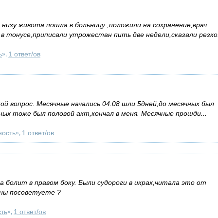
 низу живота пошла в больницу ,положили на сохранение,врач
в тонусе,приписали утрожестан пить две недели,сказали резко.
ь
1 ответ/ов
»,
й вопрос. Месячные начались 04.08 шли 5дней,до месячных был
чных тоже был половой акт,кончал в меня. Месячные прошди...
ность
1 ответ/ов
»,
а болит в правом боку. Были судороги в икрах,читала это от
ины посоветуете ?
ть
1 ответ/ов
»,