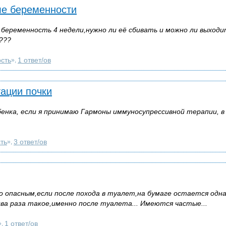
ле беременности
беременность 4 недели,нужно ли её сбивать и можно ли выходи
???
сть
1 ответ/ов
»,
ации почки
енка, если я принимаю Гармоны иммуносупрессивной терапии, в
ть
3 ответ/ов
»,
о опасным,если после похода в туалет,на бумаге остается одн
два раза такое,именно после туалета... Имеются частые...
1 ответ/ов
»,