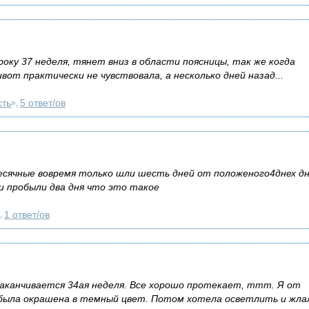
року 37 неделя, тянет вниз в области поясницы, так же когда
от практически не чувствовала, а несколько дней назад...
сть
5 ответ/ов
»,
есячные вовремя только шли шесть дней от положеного4днех д
 и пробыли два дня что это такое
1 ответ/ов
,
аканчивается 34ая неделя. Все хорошо протекает, ттт. Я от
была окрашена в темный цвет. Потом хотела осветлить и жла