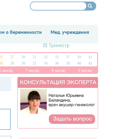
м о беременности
Мед. учреждения
III Триместр
25
27
29
31
33
35
37
39
41
26
28
30
32
34
36
38
40
42
6 месяц
7 месяц
8 месяц
9 месяц