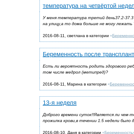
температура на четвёртой неде
У меня температура третий день37.2-37.3 
на улицу,а то дома больше не могу лежать 
2016-08-11, светлана в категории
Беременно
«
Беременность после трансплант
Есть ли вероятность родить здорового реб
том числе медрол (метипред)?
2016-08-11, Марина в категории
Беременнос
«
13-я неделя
Доброго времени суток!!Является ли чем-т
прожилка крови,в течении 1.5 недели было 
2016-08-10, Даня в категории
Беременность
«