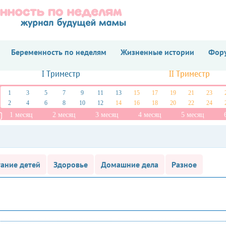
Беременность по неделям
Жизненные истории
Фору
I Триместр
II Триместр
1
3
5
7
9
11
13
15
17
19
21
23
2
4
6
8
10
12
14
16
18
20
22
24
1 месяц
2 месяц
3 месяц
4 месяц
5 месяц
ание детей
Здоровье
Домашние дела
Разное