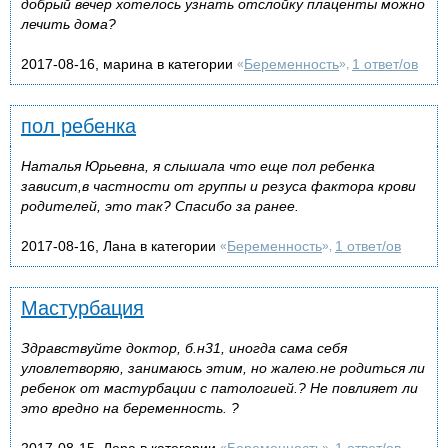
добрый вечер хотелось узнать отслойку плаценты можно
лечить дома?
2017-08-16, марина в категории
Беременность
1 ответ/ов
«
»,
пол ребенка
Наталья Юрьевна, я слышала что еще пол ребенка
зависит,в частности от группы и резуса фактора крови
родителей, это так? Спасибо за ранее.
2017-08-16, Лана в категории
Беременность
1 ответ/ов
«
»,
Мастурбация
Здравствуйте доктор, б.н31, иногда сама себя
уловлетворяю, занимаюсь этим, но жалею.не родиться ли
ребенок от мастурбации с патологией.? Не повлияет ли
это вредно на беременность. ?
2017-08-15, Лера в категории
Беременность
1 ответ/ов
«
»,