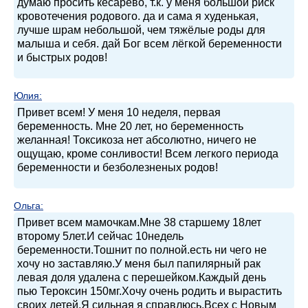
думаю просить кесарево, т.к. у меня большой риск
кровотечения родового. да и сама я худенькая,
лучше шрам небольшой, чем тяжёлые роды для
малыша и себя. дай Бог всем лёгкой беременности
и быстрых родов!
Юлия
:
Привет всем! У меня 10 неделя, первая
беременность. Мне 20 лет, но беременность
желанная! Токсикоза нет абсолютно, ничего не
ощущаю, кроме сонливости! Всем легкого периода
беременности и безболезненых родов!
Ольга
:
Привет всем мамочкам.Мне 38 старшему 18лет
второму 5лет.И сейчас 10недель
беременности.Тошнит по полной.есть ни чего не
хочу но заставляю.У меня был папилярный рак
левая доля удалена с перешейком.Каждый день
пью Тероксин 150мг.Хочу очень родить и вырастить
своих детей.Я сильная я справлюсь.Всех с Новым