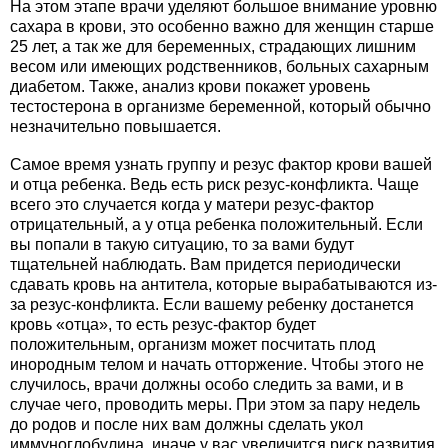
На этом этапе врачи уделяют большое внимание уровню
сахара в крови, это особенно важно для женщин старше
25 лет, а так же для беременных, страдающих лишним
весом или имеющих родственников, больных сахарным
диабетом. Также, анализ крови покажет уровень
тестостерона в организме беременной, который обычно
незначительно повышается.
Самое время узнать группу и резус фактор крови вашей
и отца ребенка. Ведь есть риск резус-конфликта. Чаще
всего это случается когда у матери резус-фактор
отрицательный, а у отца ребенка положительный. Если
вы попали в такую ситуацию, то за вами будут
тщательней наблюдать. Вам придется периодически
сдавать кровь на антитела, которые вырабатываются из-
за резус-конфликта. Если вашему ребенку достанется
кровь «отца», то есть резус-фактор будет
положительным, организм может посчитать плод
инородным телом и начать отторжение. Чтобы этого не
случилось, врачи должны особо следить за вами, и в
случае чего, проводить меры. При этом за пару недель
до родов и после них вам должны сделать укол
иммуноглобулина, иначе у вас увеличится риск развития