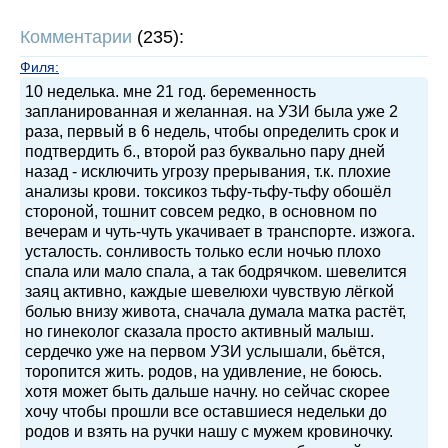
Комментарии
(235):
Филя
:
10 неделька. мне 21 год. беременность
запланированная и желанная. на УЗИ была уже 2
раза, первый в 6 недель, чтобы определить срок и
подтвердить б., второй раз буквально пару дней
назад - исключить угрозу прерывания, т.к. плохие
анализы крови. токсикоз тьфу-тьфу-тьфу обошёл
стороной, тошнит совсем редко, в основном по
вечерам и чуть-чуть укачивает в транспорте. изжога.
усталость. сонливость только если ночью плохо
спала или мало спала, а так бодрячком. шевелится
заяц активно, каждые шевелюхи чувствую лёгкой
болью внизу живота, сначала думала матка растёт,
но гинеколог сказала просто активный малыш.
сердечко уже на первом УЗИ услышали, бьётся,
торопится жить. родов, на удивление, не боюсь.
хотя может быть дальше начну. но сейчас скорее
хочу чтобы прошли все оставшиеся недельки до
родов и взять на ручки нашу с мужем кровиночку.