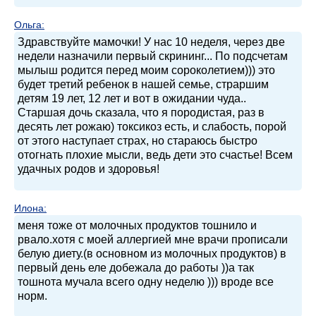
Ольга
:
Здравствуйте мамочки! У нас 10 неделя, через две
недели назначили первый скрининг... По подсчетам
мылыш родится перед моим сороколетием))) это
будет третий ребенок в нашей семье, страршим
детям 19 лет, 12 лет и вот в ожидании чуда..
Старшая дочь сказала, что я породистая, раз в
десять лет рожаю) токсикоз есть, и слабость, порой
от этого наступает страх, но стараюсь быстро
отогнать плохие мысли, ведь дети это счастье! Всем
удачных родов и здоровья!
Илона
:
меня тоже от молочных продуктов тошнило и
рвало.хотя с моей аллергией мне врачи прописали
белую диету.(в основном из молочных продуктов) в
первый день еле добежала до работы ))а так
тошнота мучала всего одну неделю ))) вроде все
норм.