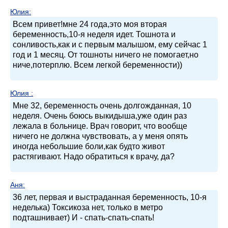
Юлия
:
Всем привет!мне 24 года,это моя вторая
беременность,10-я неделя идет. Тошнота и
сонливость,как и с первым малышом, ему сейчас 1
год и 1 месяц. От тошноты ничего не помогает,но
ниче,потерплю. Всем легкой беременности))
Юлия
:
Мне 32, беременность очень долгожданная, 10
неделя. Очень боюсь выкидыша,уже один раз
лежала в больнице. Врач говорит, что вообще
ничего не должна чувствовать, а у меня опять
иногда небольшие боли,как будто живот
растягивают. Надо обратиться к врачу, да?
Аня
:
36 лет, первая и выстраданная беременность, 10-я
неделька) Токсикоза нет, только в метро
подташнивает) И - спать-спать-спать!