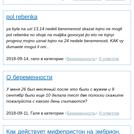
pol rebenka
ya byla na uzi 13,14 nedeli beremenost skazat tojno ne mogli
pol rebenka no shoje na maljika govoryat jto eto ne tojnyi
prognoz,mojno uznat tojno na 24 nedele beremenosti, KAK vy
dumaete mogut li oni...
2018-09-14, rano в категории
Беременность
0 ответ/ов
«
»,
О беременности
У меня 26 был месячный после это были с мужем и 9
сентябр были ещe 10 делала тест две полоски скажите
пожалуйста с какого день считаются?
2018-09-11, Галя в категории
Беременность
0 ответ/ов
«
»,
Как действует мифепристон на эмбрион,