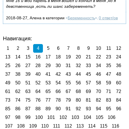
Мне 16 и мой парень в меня вошел и кончил в меня ,но я
девственница ,есть ли шанс забеременеть?
2018-08-27, Алена в категории
Беременность
0 ответ/ов
«
»,
Навигация:
1
2
3
4
5
6
7
8
9
10
11
12
13
14
15
16
17
18
19
20
21
22
23
24
25
26
27
28
29
30
31
32
33
34
35
36
37
38
39
40
41
42
43
44
45
46
47
48
49
50
51
52
53
54
55
56
57
58
59
60
61
62
63
64
65
66
67
68
69
70
71
72
73
74
75
76
77
78
79
80
81
82
83
84
85
86
87
88
89
90
91
92
93
94
95
96
97
98
99
100
101
102
103
104
105
106
107
108
109
110
111
112
113
114
115
116