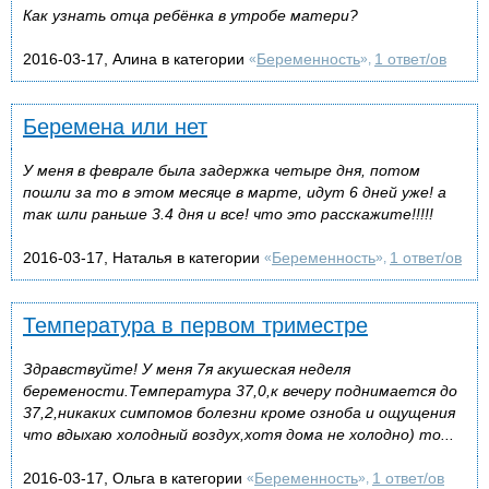
Как узнать отца ребёнка в утробе матери?
2016-03-17, Алина в категории
Беременность
1 ответ/ов
«
»,
Беремена или нет
У меня в феврале была задержка четыре дня, потом
пошли за то в этом месяце в марте, идут 6 дней уже! а
так шли раньше 3.4 дня и все! что это расскажите!!!!!
2016-03-17, Наталья в категории
Беременность
1 ответ/ов
«
»,
Температура в первом триместре
Здравствуйте! У меня 7я акушеская неделя
беремености.Температура 37,0,к вечеру поднимается до
37,2,никаких симпомов болезни кроме озноба и ощущения
что вдыхаю холодный воздух,хотя дома не холодно) то...
2016-03-17, Ольга в категории
Беременность
1 ответ/ов
«
»,