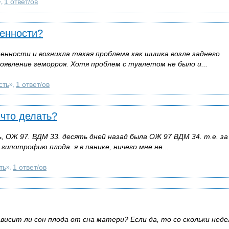
1 ответ/ов
»,
енности?
менности и возникла такая проблема как шишка возле заднего
оявление геморроя. Хотя проблем с туалетом не было и...
сть
1 ответ/ов
»,
 что делать?
ь, ОЖ 97. ВДМ 33. десять дней назад была ОЖ 97 ВДМ 34. т.е. за
ипотрофию плода. я в панике, ничего мне не...
ть
1 ответ/ов
»,
исит ли сон плода от сна матери? Если да, то со скольки неде