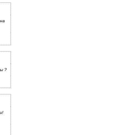
 на
ы ?
и!