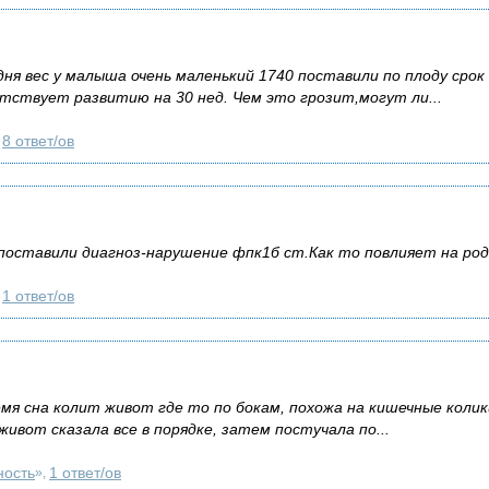
дня вес у малыша очень маленький 1740 поставили по плоду срок
тствует развитию на 30 нед. Чем это грозит,могут ли...
8 ответ/ов
,
поставили диагноз-нарушение фпк1б ст.Как то повлияет на род
1 ответ/ов
,
емя сна колит живот где то по бокам, похожа на кишечные колик
живот сказала все в порядке, затем постучала по...
ность
1 ответ/ов
»,