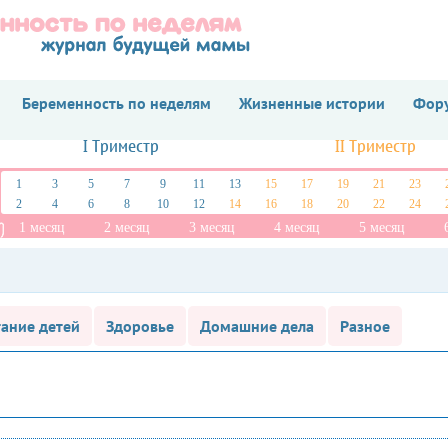
Беременность по неделям
Жизненные истории
Фору
I Триместр
II Триместр
1
3
5
7
9
11
13
15
17
19
21
23
2
4
6
8
10
12
14
16
18
20
22
24
1 месяц
2 месяц
3 месяц
4 месяц
5 месяц
ание детей
Здоровье
Домашние дела
Разное