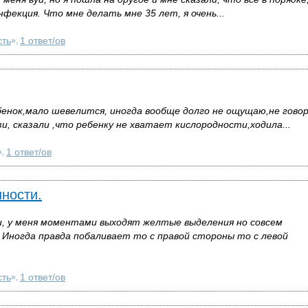
нфекция. Что мне делать мне 35 лет, я очень...
сть
1 ответ/ов
»,
бенок,мало шевелится, иногда вообще долго не ощущаю,не гово
зи, сказали ,что ребенку не хватает кислородности,ходила...
1 ответ/ов
»,
ности.
и, у меня моментами выходят желтые выделения но совсем
. Иногда правда побаливает то с правой стороны то с левой
сть
1 ответ/ов
»,