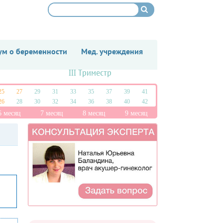
м о беременности
Мед. учреждения
III Триместр
25
27
29
31
33
35
37
39
41
26
28
30
32
34
36
38
40
42
6 месяц
7 месяц
8 месяц
9 месяц