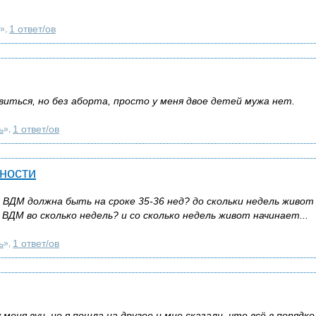
1 ответ/ов
»,
авиться, но без аборта, просто у меня двое детей мужа нет.
ь
1 ответ/ов
»,
ности
ВДМ должна быть на сроке 35-36 нед? до скольки недель живот
 ВДМ во сколько недель? и со сколько недель живот начинает...
ь
1 ответ/ов
»,
меня вуи, но я пошла на другое и мне сказали, что всё в порядке,