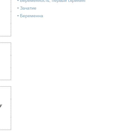
•
Беременность, первый скрининг
•
Зачатие
•
Беременна
у