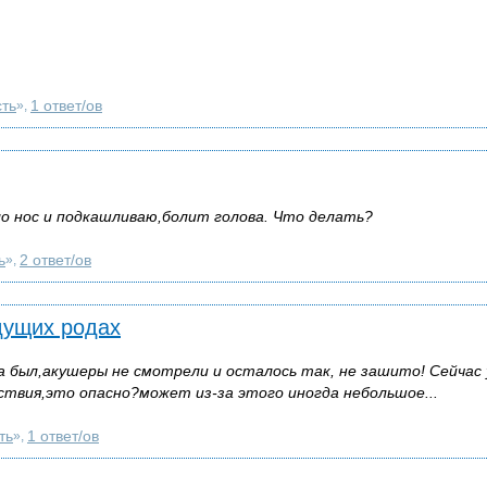
ть
1 ответ/ов
»,
о нос и подкашливаю,болит голова. Что делать?
ь
2 ответ/ов
»,
дущих родах
а был,акушеры не смотрели и осталось так, не зашито! Сейчас 
ствия,это опасно?может из-за этого иногда небольшое...
ть
1 ответ/ов
»,