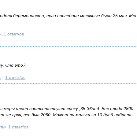
неделя беременности, если последние месячные были 25 мая. Ме
1 ответ/ов
»,
зу, что это?
ь
1 ответ/ов
»,
азмеры плода соответствуют сроку ,35-36нед. Вес плода 2800.
т же врач, вес был 2060. Может ли малыш за 10 дней набрать...
ть
1 ответ/ов
»,