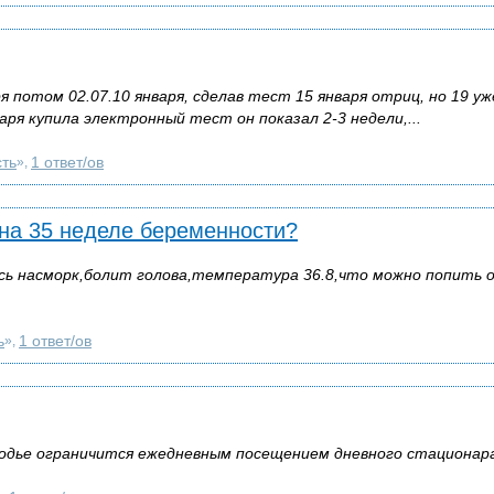
я потом 02.07.10 января, сделав тест 15 января отриц, но 19 уж
аря купила электронный тест он показал 2-3 недели,...
ть
1 ответ/ов
»,
 на 35 неделе беременности?
ь насморк,болит голова,температура 36.8,что можно попить 
ь
1 ответ/ов
»,
одье ограничится ежедневным посещением дневного стационара