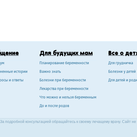
бщение
Для будущих мам
Все о дет
ум
Планирование беременности
Для грудничка
ненные истории
Важно знать
Болезни у детей
росы и ответы
Болезни при беременности
Для детей и род
Лекарства при беременности
Что можно и нельзя беременным
До и после родов
За подробной консультацией обращайтесь к своему лечащему врачу. Сайт не