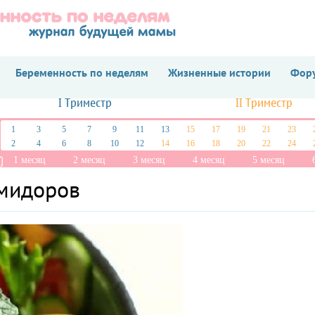
Беременность по неделям
Жизненные истории
Фору
I Триместр
II Триместр
1
3
5
7
9
11
13
15
17
19
21
23
2
4
6
8
10
12
14
16
18
20
22
24
1 месяц
2 месяц
3 месяц
4 месяц
5 месяц
омидоров