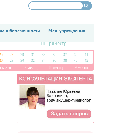
м о беременности
Мед. учреждения
III Триместр
25
27
29
31
33
35
37
39
41
26
28
30
32
34
36
38
40
42
6 месяц
7 месяц
8 месяц
9 месяц