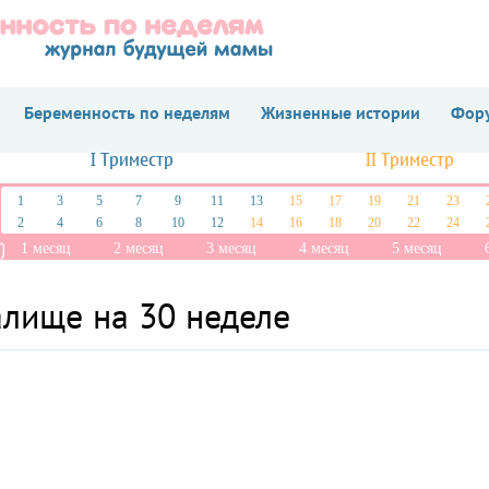
Беременность по неделям
Жизненные истории
Фору
I Триместр
II Триместр
1
3
5
7
9
11
13
15
17
19
21
23
2
4
6
8
10
12
14
16
18
20
22
24
1 месяц
2 месяц
3 месяц
4 месяц
5 месяц
алище на 30 неделе