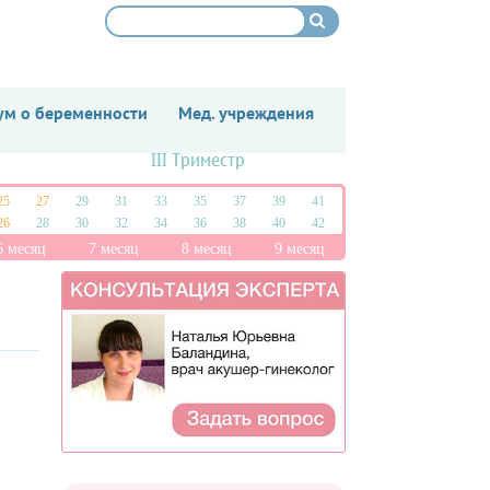
м о беременности
Мед. учреждения
III Триместр
25
27
29
31
33
35
37
39
41
26
28
30
32
34
36
38
40
42
6 месяц
7 месяц
8 месяц
9 месяц