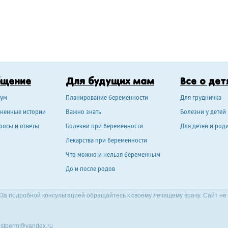
бщение
Для будущих мам
Все о дет
ум
Планирование беременности
Для грудничка
ненные истории
Важно знать
Болезни у детей
росы и ответы
Болезни при беременности
Для детей и род
Лекарства при беременности
Что можно и нельзя беременным
До и после родов
За подробной консультацией обращайтесь к своему лечащему врачу. Сайт не
stperm@yandex.ru