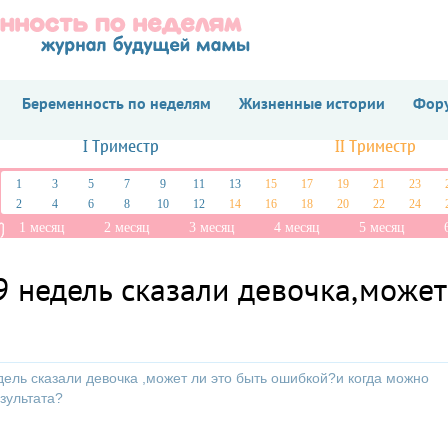
Беременность по неделям
Жизненные истории
Фору
I Триместр
II Триместр
1
3
5
7
9
11
13
15
17
19
21
23
2
4
6
8
10
12
14
16
18
20
22
24
1 месяц
2 месяц
3 месяц
4 месяц
5 месяц
9 недель сказали девочка,может
дель сказали девочка ,может ли это быть ошибкой?и когда можно
зультата?