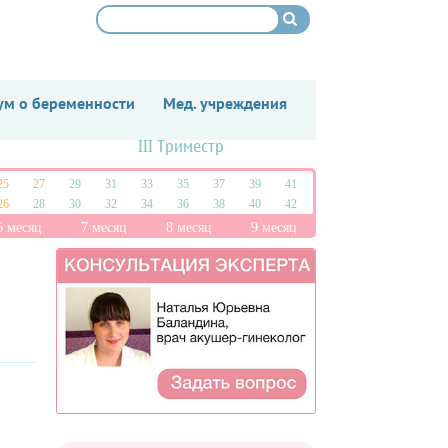
м о беременности
Мед. учреждения
III Триместр
25
27
29
31
33
35
37
39
41
26
28
30
32
34
36
38
40
42
6 месяц
7 месяц
8 месяц
9 месяц