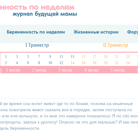
Беременность по неделям
Жизненные истории
Фору
I Триместр
II Триместр
1
3
5
7
9
11
13
15
17
19
21
23
2
4
6
8
10
12
14
16
18
20
22
24
1 месяц
2 месяц
3 месяц
4 месяц
5 месяц
й во время сна колит живот где то по бокам, похожа на кишечные
 она осмотрела живот сказала все в порядке, затем постучала по
 еле еле кольнуло, и то мне это наверное показалось! Я по cito мо
ритроциты, завтра к урологу! Опасно ли это для малыша? И как леч
едель беременности.