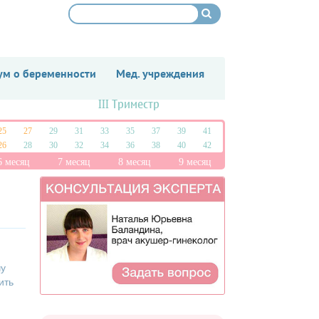
м о беременности
Мед. учреждения
III Триместр
25
27
29
31
33
35
37
39
41
26
28
30
32
34
36
38
40
42
6 месяц
7 месяц
8 месяц
9 месяц
чу
ить