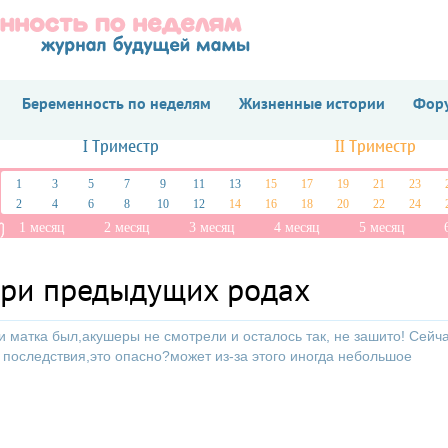
Беременность по неделям
Жизненные истории
Фору
I Триместр
II Триместр
1
3
5
7
9
11
13
15
17
19
21
23
2
4
6
8
10
12
14
16
18
20
22
24
1 месяц
2 месяц
3 месяц
4 месяц
5 месяц
при предыдущих родах
и матка был,акушеры не смотрели и осталось так, не зашито! Сейча
последствия,это опасно?может из-за этого иногда небольшое