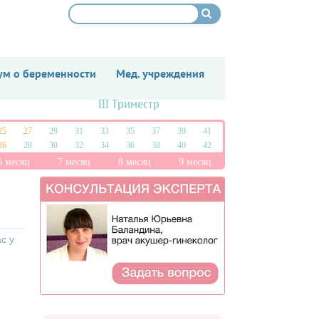
м о беременности
Мед. учреждения
III Триместр
25
27
29
31
33
35
37
39
41
26
28
30
32
34
36
38
40
42
6 месяц
7 месяц
8 месяц
9 месяц
с у