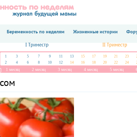
Беременность по неделям
Жизненные истории
Фору
I Триместр
II Триместр
1
3
5
7
9
11
13
15
17
19
21
23
2
4
6
8
10
12
14
16
18
20
22
24
1 месяц
2 месяц
3 месяц
4 месяц
5 месяц
усом