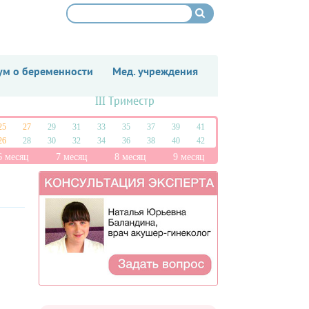
м о беременности
Мед. учреждения
III Триместр
25
27
29
31
33
35
37
39
41
26
28
30
32
34
36
38
40
42
6 месяц
7 месяц
8 месяц
9 месяц