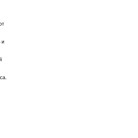
от
 и
й
са.