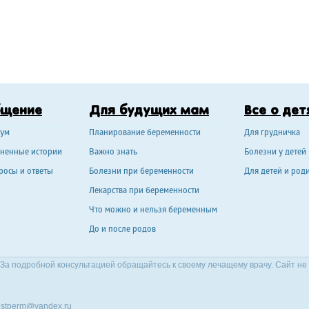
бщение
Для будущих мам
Все о дет
ум
Планирование беременности
Для грудничка
ненные истории
Важно знать
Болезни у детей
росы и ответы
Болезни при беременности
Для детей и род
Лекарства при беременности
Что можно и нельзя беременным
До и после родов
За подробной консультацией обращайтесь к своему лечащему врачу. Сайт не
stperm@yandex.ru