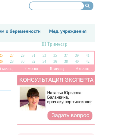
м о беременности
Мед. учреждения
III Триместр
25
27
29
31
33
35
37
39
41
26
28
30
32
34
36
38
40
42
6 месяц
7 месяц
8 месяц
9 месяц