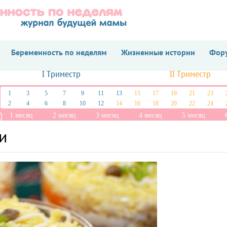
Беременность по неделям
Жизненные истории
Фору
I Триместр
II Триместр
1
3
5
7
9
11
13
15
17
19
21
23
2
4
6
8
10
12
14
16
18
20
22
24
1 месяц
2 месяц
3 месяц
4 месяц
5 месяц
и