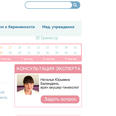
м о беременности
Мед. учреждения
III Триместр
25
27
29
31
33
35
37
39
41
26
28
30
32
34
36
38
40
42
6 месяц
7 месяц
8 месяц
9 месяц
рой
вота.