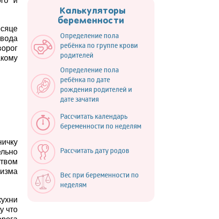
ого и
Калькуляторы
беременности
есяце
Определение пола
ввода
ребёнка по группе крови
ворог
родителей
акому
Определение пола
ребёнка по дате
рождения родителей и
дате зачатия
Рассчитать календарь
беременности по неделям
ничку
ельно
Рассчитать дату родов
ством
низма
Вес при беременности по
неделям
кухни
у что