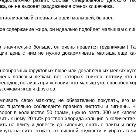
остаточно развит. Состав специального детского тв
ка, он не вызовет раздражения стенок кишечника.
готавливаемый специально для малышей, бывает:
е содержание жира, он идеально подойдет малышам с л
ачительно больше, он очень нравится грудничкам.) Та
один день с ним не нужно докармливать малыша еще ка
азнообразных фруктовых пюре или добавленных мелких кус
чень полезны деткам, вес которых снижен, потому что 
леводов, но лишь при условии, что малыш уже способен х
усочками ягод и фруктов.
мливать свою малютку, не обязательно покупать, его 
ько тщательно соблюдайте правила чистоты и гигиены. 
орог в количестве 50 грамм, нужно взять 300 мл кипяч
вить к нему 20-ти% раствор хлорида кальция в количестве
ть на плиту и довести до кипения, снять с плиты и осту
нуть на сито, отжать от лишней жидкости и убрать в ч