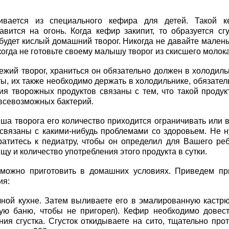
ивается из специального кефира для детей. Такой к
вится на огонь. Когда кефир закипит, то образуется сгу
 будет кислый домашний творог. Никогда не давайте мален
когда не готовьте своему малышу творог из скисшего молока
ежий творог, храниться он обязательно должен в холодиль
ы, их также необходимо держать в холодильнике, обязател
я творожных продуктов связаны с тем, что такой продукт
 всевозможных бактерий.
ша творога его количество приходится ограничивать или 
 связаны с какими-нибудь проблемами со здоровьем. Не 
атитесь к педиатру, чтобы он определил для Вашего ре
у и количество употребления этого продукта в сутки.
зможно приготовить в домашних условиях. Приведем п
ия:
 кухне. Затем выливаете его в эмалированную кастрю
ную баню, чтобы не пригорел). Кефир необходимо довес
ия сгустка. Сгусток откидываете на сито, тщательно про