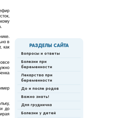
ефир
сток,
ькому
.
нике.
ьно в
РАЗДЕЛЫ САЙТА
, как
Вопросы и ответы
вовсе
Болезни при
нужно
беременности
бенка
Лекарства при
беременности
ример
До и после родов
Важно знать!
льку,
Для грудничка
ти до
Болезни у детей
тирая