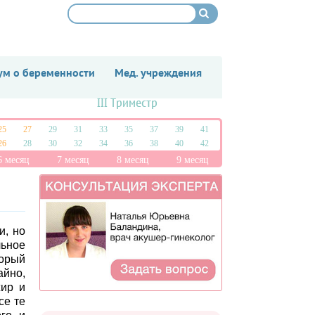
м о беременности
Мед. учреждения
III Триместр
25
27
29
31
33
35
37
39
41
26
28
30
32
34
36
38
40
42
6 месяц
7 месяц
8 месяц
9 месяц
и, но
ьное
орый
айно,
жир и
се те