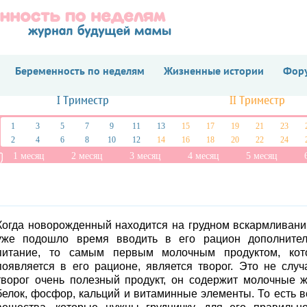
Беременность по неделям
Жизненные истории
Фору
I Триместр
II Триместр
1
3
5
7
9
11
13
15
17
19
21
23
2
4
6
8
10
12
14
16
18
20
22
24
1 месяц
2 месяц
3 месяц
4 месяц
5 месяц
Когда новорожденный находится на грудном вскармливани
уже подошло время вводить в его рацион дополнител
питание, то самым первым молочным продуктом, кот
появляется в его рационе, является творог. Это не случ
творог очень полезный продукт, он содержит молочные 
белок, фосфор, кальций и витаминные элементы. То есть в