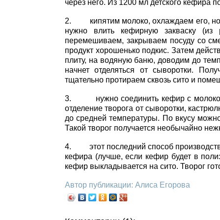
через него. Из 1200 мл детского кефира п
2. кипятим молоко, охлаждаем его, но 
нужно влить кефирную закваску (из 
перемешиваем, закрываем посуду со сме
продукт хорошенько подкис. Затем дейст
плиту, на водяную баню, доводим до темп
начнет отделяться от сыворотки. Пол
тщательно протираем сквозь сито и поме
3. нужно соединить кефир с молоком и 
отделение творога от сыворотки, кастрю
до средней температуры. По вкусу можн
Такой творог получается необычайно неж
4. этот последний способ производства 
кефира (лучше, если кефир будет в пол
кефир выкладывается на сито. Творог гот
Автор публикации: Алиса Егорова