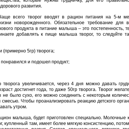
вещества, которые нужны грудничку, для его правильн
здорового развития.
Чаще всего творог вводят в рацион питания на 5-м м
жизни новорожденного. Обязательное требование для 
нового продукта в питание малыша – это постепенность, т
инаете добавлять к пище малыша творог, то следуйте т
(примерно 5гр) творога;
понравился и подошел продукт;
 творога увеличивается, через 4 дня можно давать груд
возраст достигнет года, то даже 50гр творога. Творог желат
ы не было сухо, его можно соединить с некоторым количе
 смесью. Чтобы проанализировать реакцию детского орга
авать утром.
рацион малыша, будет приготовлен специально. Молочные 
ог, купленный там, имеет более мягкую консистенцию, потом