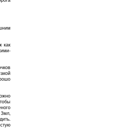
орога
ишним
к как
кими-
очков
такой
орошо
можно
Чтобы
еного
 3мл,
дить.
истую