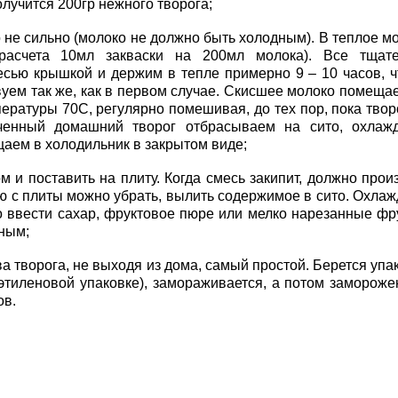
олучится 200гр нежного творога;
не сильно (молоко не должно быть холодным). В теплое м
расчета 10мл закваски на 200мл молока). Все тщате
сью крышкой и держим в тепле примерно 9 – 10 часов, 
вуем так же, как в первом случае. Скисшее молоко помеща
ературы 70С, регулярно помешивая, до тех пор, пока твор
ученный домашний творог отбрасываем на сито, охлаж
щаем в холодильник в закрытом виде;
поставить на плиту. Когда смесь закипит, должно прои
лю с плиты можно убрать, вылить содержимое в сито. Охла
о ввести сахар, фруктовое пюре или мелко нарезанные фр
ным;
творога, не выходя из дома, самый простой. Берется упа
иэтиленовой упаковке), замораживается, а потом заморож
ов.