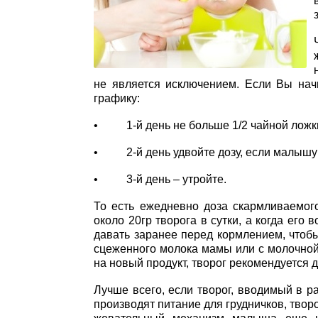
не является исключением. Если Вы нач
графику:
• 1-й день не больше 1/2 чайной ложки 
• 2-й день удвойте дозу, если малышу 
• 3-й день – утройте.
То есть ежедневно доза скармливаемого
около 20гр творога в сутки, а когда его 
давать заранее перед кормлением, чтоб
сцеженного молока мамы или с молочной
на новый продукт, творог рекомендуется д
Лучше всего, если творог, вводимый в 
производят питание для грудничков, твор