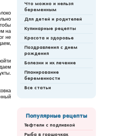
Что можно и нельзя
беременным
олоко
льно
Для детей и родителей
чтобы
Кулинарные рецепты
ем на
ог не
Красота и здоровье
даем,
Поздравления с днем
рождения
зойти
Болезни и их лечение
ждаем
укты.
Планирование
беременности
Все статьи
ковка
енный
Популярные рецепты
Тефтели с подливкой
Рыба в горшочках