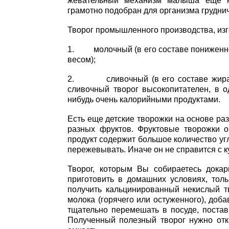
жевательный механизм малыша еще нед
грамотно подобран для организма груднич
Творог промышленного производства, из
1. молочный (в его составе пониженно
весом);
2. сливочный (в его составе жира зн
сливочный творог высокопитателен, в 
нибудь очень калорийными продуктами.
Есть еще детские творожки на основе р
разных фруктов. Фруктовые творожки о
продукт содержит большое количество уг
пережевывать. Иначе он не справится с к
Творог, которым Вы собираетесь докар
приготовить в домашних условиях, тол
получить кальцинированный некислый тв
молока (горячего или остуженного), доба
тщательно перемешать в посуде, постави
Полученный полезный творог нужно отки