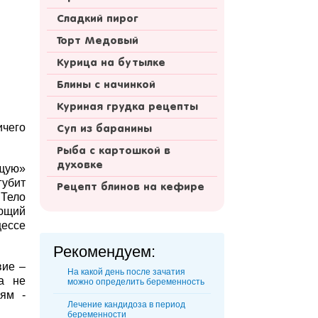
Сладкий пирог
Торт Медовый
Курица на бутылке
Блины с начинкой
Куриная грудка рецепты
ичего
Суп из баранины
Рыба с картошкой в
духовке
ащую»
губит
Рецепт блинов на кефире
 Тело
ующий
цессе
Рекомендуем:
вие –
На какой день после зачатия
ка не
можно определить беременность
ям -
Лечение кандидоза в период
беременности