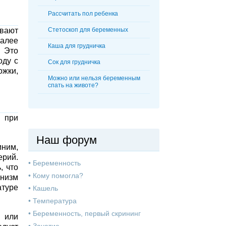
Рассчитать пол ребенка
ивают
Стетоскоп для беременных
алее
Каша для грудничка
. Это
оду с
Сок для грудничка
ожки,
Можно или нельзя беременным
спать на животе?
 при
Наш форум
мним,
ерий.
•
Беременность
, что
•
Кому помогла?
анизм
атуре
•
Кашель
•
Температура
•
Беременность, первый скрининг
 или