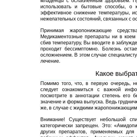
младенцы с ослабленным здоровьем. П
использовать и бытовые способы, о 
эффективное снижение температуры, и
нежелательных состояний, связанных с о
Принимая жаропонижающие средства
Медикаментозные препараты ни в коем 
сбив температуру, Вы вводите в заблужде
проходит бессимптомно. Болезнь оста
осложнением. В этом случае специалисту
лечение.
Какое выбра
Помимо того, что, в первую очередь, 
следует ознакомиться с важной инфо
посмотрите в аннотации степень его б
значение и форма выпуска. Ведь грудничк
же, в случае с жидкими жаропонижающими
Внимание! Существует небольшой сп
категорически запрещен. Это: «Амидоп
других препаратов, применяемых для 