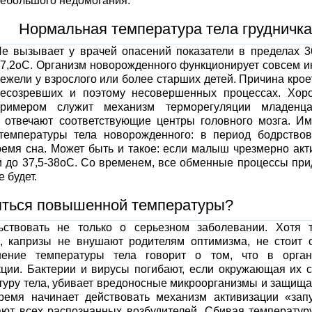
ебольшого недомогания.
Нормальная температура тела грудничка
е вызывает у врачей опасений показатели в пределах 3
7,2оС. Организм новорожденного функционирует совсем и
ежели у взрослого или более старших детей. Причина крое
несозревших и поэтому несовершенных процессах. Хор
примером служит механизм терморегуляции младенца
 отвечают соответствующие центры головного мозга. И
 температуры тела новорожденного: в период бодрство
ремя сна. Может быть и такое: если малыш чрезмерно акт
и до 37,5-38оС. Со временем, все обменные процессы при
 будет.
ояться повышенной температуры?
ствовать не только о серьезном заболевании. Хотя 
а, капризы не внушают родителям оптимизма, не стоит 
шение температуры тела говорит о том, что в орган
ции. Бактерии и вирусы погибают, если окружающая их 
уру тела, убивает вредоносные микроорганизмы и защища
время начинает действовать механизм активизации «зап
ают всех распознанных возбудителей. Сбивая температур