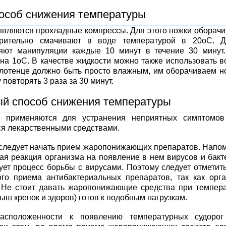
особ снижения температуры
вляются прохладные компрессы. Для этого ножки оборач
арительно смачивают в воде температурой в 20оС. Д
яют манипуляции каждые 10 минут в течение 30 минут
на 1оС. В качестве жидкости можно также использовать в
олотенце должно быть просто влажным, им оборачиваем н
овторять 3 раза за 30 минут.
й способ снижения температуры
 применяются для устранения неприятных симптомов
я лекарственными средствами.
 следует начать прием жаропонижающих препаратов. Напо
я реакция организма на появление в нем вирусов и бакт
ет процесс борьбы с вирусами. Поэтому следует отметить
ого приема антибактериальных препаратов, так как орг
. Не стоит давать жаропонижающие средства при темпер
ыш крепок и здоров) готов к подобным нагрузкам.
расположенности к появлению температурных судорог