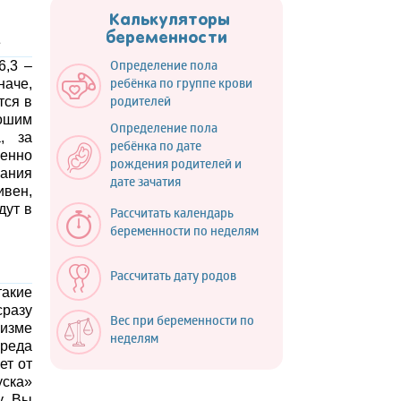
Калькуляторы
беременности
6,3 –
Определение пола
наче,
ребёнка по группе крови
тся в
родителей
ошим
Определение пола
, за
ребёнка по дате
менно
рождения родителей и
вания
дате зачатия
ивен,
дут в
Рассчитать календарь
беременности по неделям
Рассчитать дату родов
такие
сразу
Вес при беременности по
изме
неделям
среда
ет от
уска»
у, Вы