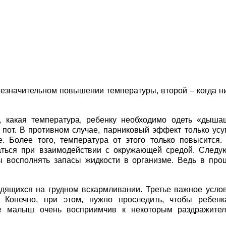
езначительном повышении температуры, второй – когда н
о, какая температура, ребенку необходимо одеть «дыш
 пот. В противном случае, парниковый эффект только усу
е. Более того, температура от этого только повысится.
аться при взаимодействии с окружающей средой. След
ы восполнять запасы жидкости в организме. Ведь в про
дящихся на грудном вскармливании. Третье важное усло
. Конечно, при этом, нужно проследить, чтобы ребен
ре малыш очень восприимчив к некоторым раздражител