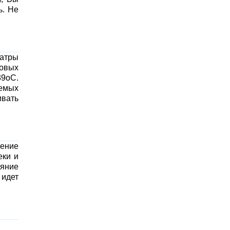
ь. Не
иатры
товых
39оС.
емых
ивать
чение
еки и
ояние
 идет