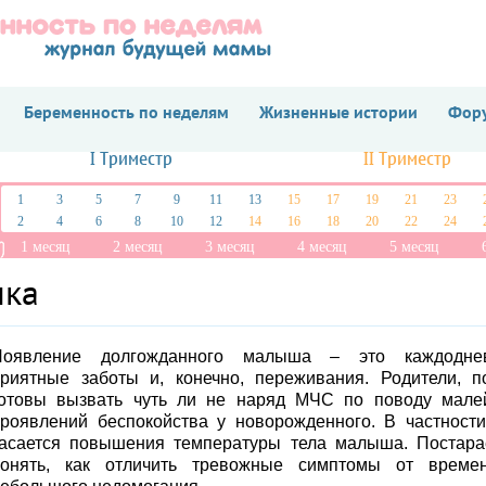
Беременность по неделям
Жизненные истории
Фору
I Триместр
II Триместр
1
3
5
7
9
11
13
15
17
19
21
23
2
4
6
8
10
12
14
16
18
20
22
24
1 месяц
2 месяц
3 месяц
4 месяц
5 месяц
чка
Появление долгожданного малыша – это каждодне
риятные заботы и, конечно, переживания. Родители, п
готовы вызвать чуть ли не наряд МЧС по поводу мале
роявлений беспокойства у новорожденного. В частности
асается повышения температуры тела малыша. Постар
понять, как отличить тревожные симптомы от времен