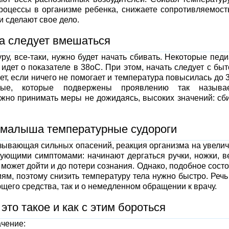
оцессы в организме ребенка, снижаете сопротивляемост
и сделают свое дело.
а следует вмешаться
у, все-таки, нужно будет начать сбивать. Некоторые пед
идет о показателе в 38оС. При этом, начать следует с бы
т, если ничего не помогает и температура повысилась до 
нные, которые подвержены проявлению так называ
ужно принимать меры не дожидаясь, высоких значений: сб
 у малыша температурные судороги
ызывающая сильных опасений, реакция организма на увели
ующими симптомами: начинают дергаться ручки, ножки, в
 может дойти и до потери сознания. Однако, подобное сост
ям, поэтому снизить температуру тела нужно быстро. Речь
его средства, так и о немедленном обращении к врачу.
 это такое и как с этим бороться
ачение: