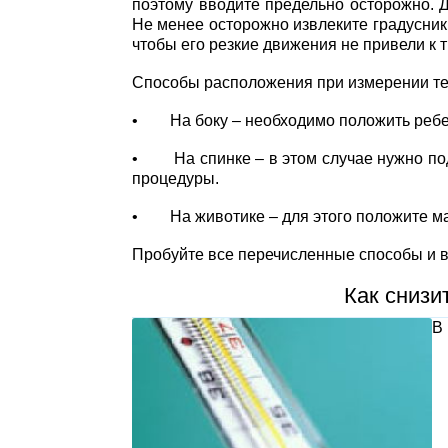
поэтому вводите предельно осторожно. Д
Не менее осторожно извлеките градусни
чтобы его резкие движения не привели к 
Способы расположения при измерении т
• На боку – необходимо положить ребенк
• На спинке – в этом случае нужно под
процедуры.
• На животике – для этого положите ма
Пробуйте все перечисленные способы и 
Как снизи
В