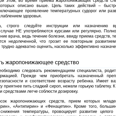
ри этом, во время приема жаропонижающих средств сл
которых описано выше. Цель таких действий – быстр
сключающее проявление температурных судорог или раз
слаблением здоровья.
, строго следуйте инструкции или назначению вр
случае НЕ употребляются курсами или регулярно. Полн
ние врача, ведь течение болезни, ввиду приема средств, т
ется недолеченной, что грозит ее повторным развитие
 трудно адекватно оценить, насколько эффективно назнач
ть жаропонижающее средство
необходимо следовать рекомендациям специалиста, роди
рмацией. Прежде чем приобретать назначенный препа
езопасности и соответствие возрасту ребенка. Имеет в
у приятнее пить сладкий сироп, нежели горькую таблетку. К
 средствами легче соблюсти дозировку.
исок жаропонижающих средств, прием которых младе
ирин», «Антипирин» и «Фенацетин». Кроме того, больши
снижения температуры, провоцирует развитие целого