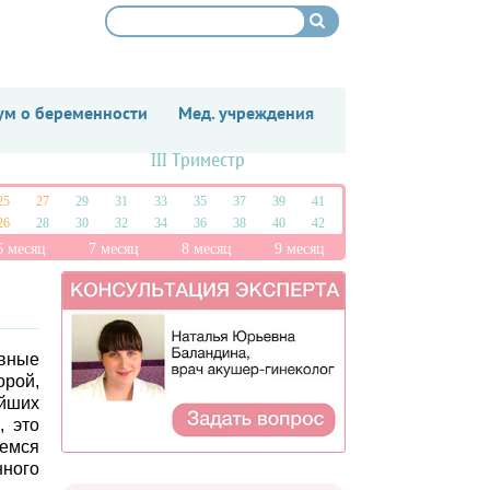
м о беременности
Мед. учреждения
III Триместр
25
27
29
31
33
35
37
39
41
26
28
30
32
34
36
38
40
42
6 месяц
7 месяц
8 месяц
9 месяц
вные
орой,
йших
, это
аемся
ного