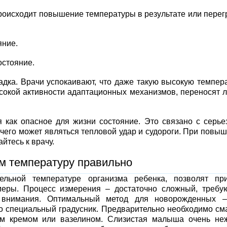
роисходит повышение температуры в результате или перег
яние.
стояние.
а. Врачи успокаивают, что даже такую высокую темпер
сокой активности адаптационных механизмов, переносят л
к опасное для жизни состояние. Это связано с серь
 чего может являться тепловой удар и судороги. При повы
тесь к врачу.
м температуру правильно
тельной температуре организма ребенка, позволят пр
меры. Процесс измерения – достаточно сложный, треб
и внимания. Оптимальный метод для новорожденных –
ко специальный градусник. Предварительно необходимо см
ким кремом или вазелином. Слизистая малыша очень не