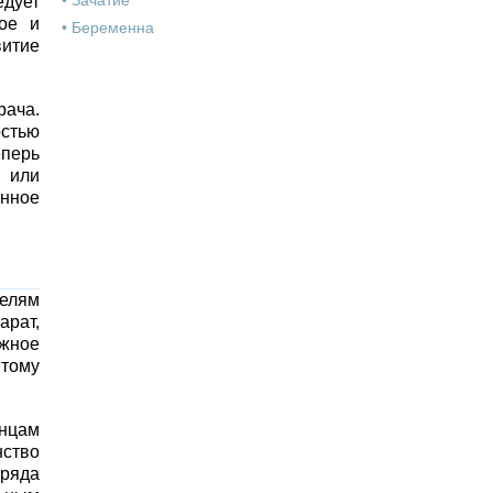
•
Зачатие
едует
ое и
•
Беременна
витие
ача.
остью
еперь
м или
енное
телям
рат,
ажное
 тому
нцам
нство
 ряда