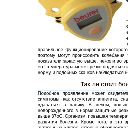
н
Н
3
н
правильное функционирование которого
поэтому могут происходить колебания
показатели зачастую выше, нежели во в
его температура может резко подняться 
норму, и подобных скачков наблюдаться не
Так ли стоит б
Подобное проявление может свидетель
симптомы, как отсутствие аппетита, сн
вдаваться в панику. В целом, повы
новорожденного в норме защитные реак
выше 37оС. Организм, повышая температ
развития болезни. Кроме того, в это 
аутогенных клеток, которые обезврежив