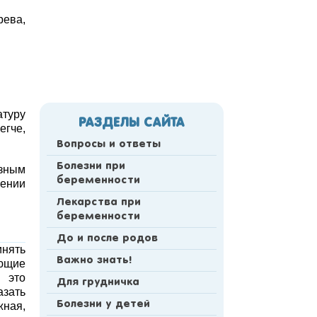
рева,
атуру
РАЗДЕЛЫ САЙТА
егче,
Вопросы и ответы
Болезни при
езным
беременности
шении
Лекарства при
беременности
До и после родов
инять
Важно знать!
ующие
 это
Для грудничка
азать
Болезни у детей
жная,