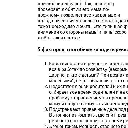
присвоения игрушек. Так, первенец
проверяет, любит ли его мама по-
прежнему, позволяет все как раньше и
правда ли ей ничего-ничего не жалко для 
тоже необходимо любить. Это типичная ф
внимании со стороны мамы и папы скоро п
любят, как и прежде.
5 факторов, способные зародить ревн
Когда виноваты в ревности родители
вся в работах по хозяйству (накорми
диване, а кто с детьми? При возник
маленький", не разобравшись, кто с
Недостаток любви родителей и их в
отбирает все время родителей и на 
проблему отправлением на временно
маму и папу, поэтому затаивает обид
Подстраивают привычные дела под р
Выгоняют из комнаты, где спит груд
ревности в отношении ко второму ре
Эгоцентризм. Ревность старшего реб