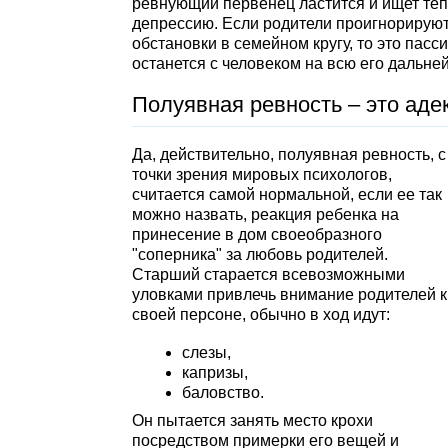
ревнующий первенец ластится и ищет теп
депрессию. Если родители проигнорируют
обстановки в семейном кругу, то это пас
останется с человеком на всю его дальне
Полуявная ревность – это аде
Да, действительно, полуявная ревность, с
точки зрения мировых психологов,
считается самой нормальной, если ее так
можно назвать, реакция ребенка на
принесение в дом своеобразного
"соперника" за любовь родителей.
Старший старается всевозможными
уловками привлечь внимание родителей к
своей персоне, обычно в ход идут:
слезы,
капризы,
баловство.
Он пытается занять место крохи
посредством примерки его вещей и