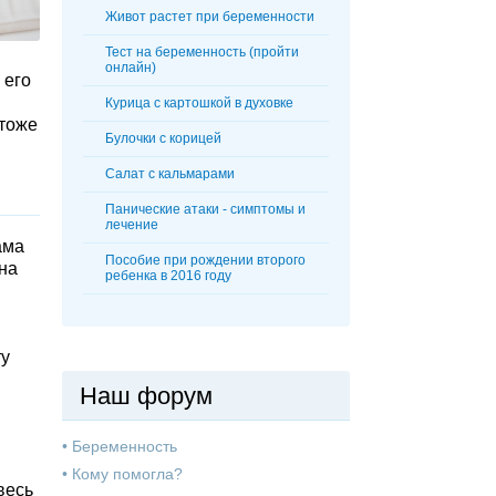
Живот растет при беременности
Тест на беременность (пройти
онлайн)
 его
Курица с картошкой в духовке
 тоже
Булочки с корицей
Салат с кальмарами
Панические атаки - симптомы и
лечение
ама
Пособие при рождении второго
 на
ребенка в 2016 году
м
ту
Наш форум
•
Беременность
•
Кому помогла?
весь