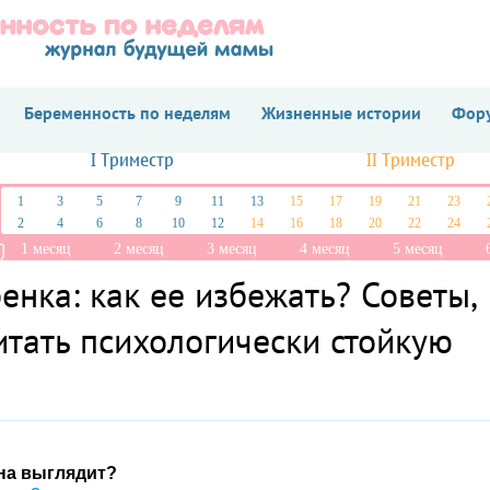
Беременность по неделям
Жизненные истории
Фору
I Триместр
II Триместр
1
3
5
7
9
11
13
15
17
19
21
23
2
4
6
8
10
12
14
16
18
20
22
24
1 месяц
2 месяц
3 месяц
4 месяц
5 месяц
енка: как ее избежать? Советы,
итать психологически стойкую
она выглядит?