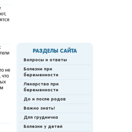
е
от,
ятся
с
РАЗДЕЛЫ САЙТА
ители
Вопросы и ответы
Болезни при
то не
беременности
 что
ных
Лекарства при
ем
беременности
До и после родов
Важно знать!
Для грудничка
Болезни у детей