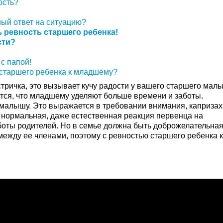
ость?
ный ответ на ситуацию?
 ревность старшего ребенка!
сти?
с папой!
ь старшего ребенка к младшему?
тричка, это вызывает кучу радости у вашего старшего мал
тся, что младшему уделяют больше времени и заботы.
 малышу. Это выражается в требовании внимания, капризах
о нормальная, даже естественная реакция первенца на
боты родителей. Но в семье должна быть доброжелательна
ежду ее членами, поэтому с ревностью старшего ребенка 