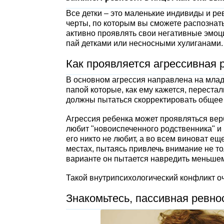
Все детки – это маленькие индивиды и ре
черты, по которым вы сможете распознать
активно проявлять свои негативные эмоц
пай детками или несносными хулиганами.
Как проявляется агрессивная 
В основном агрессия направлена на млад
папой которые, как ему кажется, перестал
должны пытаться скорректировать общее 
Агрессия ребенка может проявляться верб
любит "новоиспеченного родственника" и п
его никто не любит, а во всем виноват е
местах, пытаясь привлечь внимание не то
варианте он пытается навредить меньшему
Такой внутрипсихологический конфликт оч
Знакомьтесь, пассивная ревно