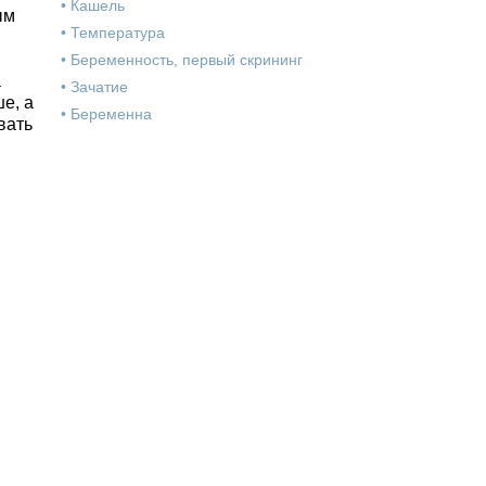
•
Кашель
ым
•
Температура
•
Беременность, первый скрининг
а
•
Зачатие
е, а
•
Беременна
вать