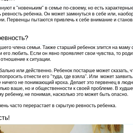
внуют к "новеньким" в семье по-своему, но есть характерны
 ревность ребенка. Он может замкнуться в себе или, наобор
ии. Первенцы пытаются привлечь к себе внимание и станов
ревность?
шего члена семьи. Также старший ребенок злится на маму 
и его любить. Если он явно проявляет свои чувства, то род
отношение к ситуации.
ально или действенно. Ребенок постарше может сказать, ч
опросить отнести его "туда, где взяла". Или может заявить,
ще ничего не понимающий кроха. Делает это первенец в люд
лько ваше, но и общественности к своей проблеме. В худш
 ребенку, не понимая, насколько это может быть опасно.
ень часто перерастает в скрытую ревность ребенка.
сть!