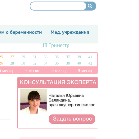
м о беременности
Мед. учреждения
III Триместр
25
27
29
31
33
35
37
39
41
26
28
30
32
34
36
38
40
42
6 месяц
7 месяц
8 месяц
9 месяц