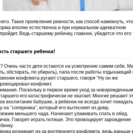
него. Такое проявление ревности, как способ намекнуть, что
орма вполне естественна и при нормальном адекватном
ройдет. Ведь старшему ребенку, главное, убедится что его
ость старшего ребенка!
? Очень часто дети остаются на усмотрение самим себе. М
ть, обстирать, по убирать), папа после работы отдыхающий
новении конфликта ругают старшего, говоря "Ну он же
провоцировал конфликт.
нимания. Поскольку в первое время уход за новорожденны
старшего его катастрофически не хватает. Многие решают э
е воспитание бабушке, а ребенок не всегда хочет покидать
у на "соперника", который его вытесняет из дому.
ежим меньшего чада. Начинают улаживать спать в обед.
ничок. Говорят играть потише. Это провоцирует зарождение
бенку.
енка возникает из-за внутреннего конфликта, ведь раньше 