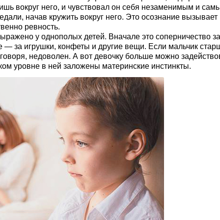
ишь вокруг него, и чувствовал он себя незаменимым и сам
едали, начав кружить вокруг него. Это осознание вызывает
твенно ревность.
выражено у однополых детей. Вначале это соперничество з
 — за игрушки, конфеты и другие вещи. Если мальчик старш
о говоря, недоволен. А вот девочку больше можно задейство
еском уровне в ней заложены материнские инстинкты.