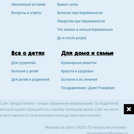
Жизненные истории
Важно знать
Вопросы и ответы
Болезни при беременности
Лекарства при беременности
Что можно и нельзя беременным
До и после родов
Все о детях
Для дома и семьи
Для грудничка
Кулинарные рецепты
Болезни у детей
Красота и здоровье
Для детей и родителей
Болезни и их лечение
Поздравления с Днем Рождения
Сайт предоставляет только справочную информацию. За подробной
консультацией обращайтесь к своему лечащему врачу. Сайт не несет
ответственности за возможные последствия самолечения.
Реклама на сайте
|
RSS
| По вопросам рекламы -
seowestperm@yandex.ru