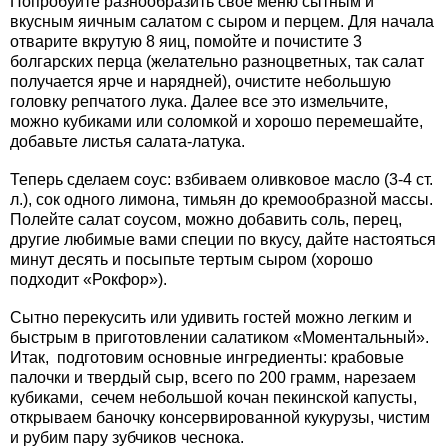
Попробуйте разнообразить свое меню сытным и
вкусным яичным салатом с сыром и перцем. Для начала
отварите вкрутую 8 яиц, помойте и почистите 3
болгарских перца (желательно разноцветных, так салат
получается ярче и нарядней), очистите небольшую
головку репчатого лука. Далее все это измельчите,
можно кубиками или соломкой и хорошо перемешайте,
добавьте листья салата-латука.
Теперь сделаем соус: взбиваем оливковое масло (3-4 ст.
л.), сок одного лимона, тимьян до кремообразной массы.
Полейте салат соусом, можно добавить соль, перец,
другие любимые вами специи по вкусу, дайте настояться
минут десять и посыпьте тертым сыром (хорошо
подходит «Рокфор»).
Сытно перекусить или удивить гостей можно легким и
быстрым в приготовлении салатиком «Моментальный».
Итак, подготовим основные ингредиенты: крабовые
палочки и твердый сыр, всего по 200 грамм, нарезаем
кубиками, сечем небольшой кочан пекинской капусты,
открываем баночку консервированной кукурузы, чистим
и рубим пару зубчиков чеснока.