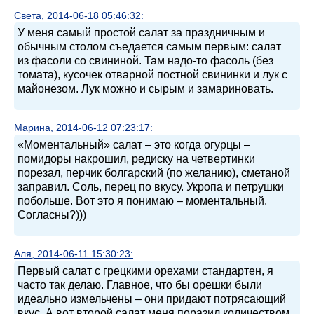
Света, 2014-06-18 05:46:32:
У меня самый простой салат за праздничным и
обычным столом съедается самым первым: салат
из фасоли со свининой. Там надо-то фасоль (без
томата), кусочек отварной постной свининки и лук с
майонезом. Лук можно и сырым и замариновать.
Марина, 2014-06-12 07:23:17:
«Моментальный» салат – это когда огурцы –
помидоры накрошил, редиску на четвертинки
порезал, перчик болгарский (по желанию), сметаной
заправил. Соль, перец по вкусу. Укропа и петрушки
побольше. Вот это я понимаю – моментальный.
Согласны?)))
Аля, 2014-06-11 15:30:23:
Первый салат с грецкими орехами стандартен, я
часто так делаю. Главное, что бы орешки были
идеально измельчены – они придают потрясающий
вкус. А вот второй салат меня поразил количеством