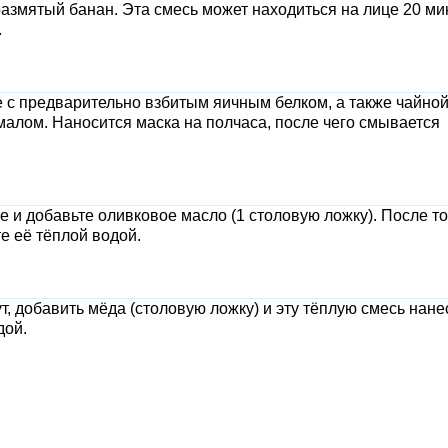
змятый банан. Эта смесь может находиться на лице 20 мин
.
е с предварительно взбитым яичным белком, а также чайно
малом. Наносится маска на полчаса, после чего смывается
е и добавьте оливковое масло (1 столовую ложку). После то
те её тёплой водой.
т, добавить мёда (столовую ложку) и эту тёплую смесь нане
дой.