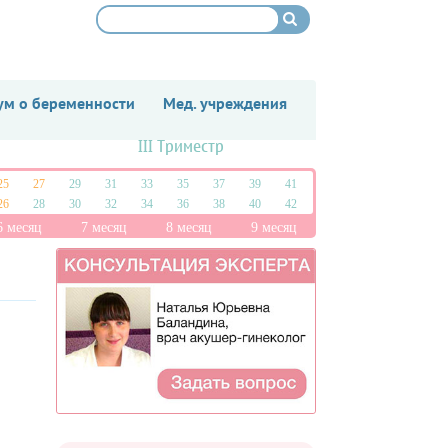
м о беременности
Мед. учреждения
III Триместр
25
27
29
31
33
35
37
39
41
26
28
30
32
34
36
38
40
42
6 месяц
7 месяц
8 месяц
9 месяц