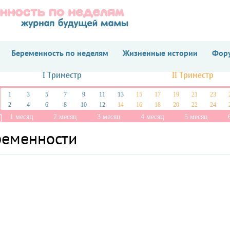
Беременность по неделям
Жизненные истории
Фору
I Триместр
II Триместр
1
3
5
7
9
11
13
15
17
19
21
23
2
4
6
8
10
12
14
16
18
20
22
24
1 месяц
2 месяц
3 месяц
4 месяц
5 месяц
ременности