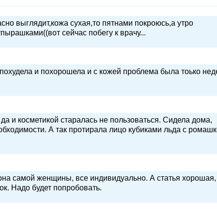
асно выглядит,кожа сухая,то пятнами покроюсь,а утро
ырашками((вот сейчас побегу к врачу...
я похудела и похорошела и с кожей проблема была тоько нед
да и косметикой старалась не пользоваться. Сидела дома,
обходимости. А так протирала лицо кубиками льда с ромашк
она самой женщины, все индивидуально. А статья хорошая,
ок. Надо будет попробовать.