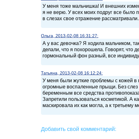
У меня тоже мальчишка! И внешних измен
я не верю. У всех моих подруг все было 
в слезах свое отражение рассматривали.
Ольга, 2013-02-08 16:31:27:
А у вас девочка? Я ходила мальчиком, т
делали, что я похорошела. Говорят, что д
гормональный фон разный, все индивиду
Татьяна, 2013-02-08 16:12:24:
У меня были жуткие проблемы с кожей в 
огромные воспаленные прыщи. Без слез в
беременным все средства противопоказа
Запретили пользоваться косметикой. А к
маскировала их как могла, а к третьему 
Добавить свой комментарий: