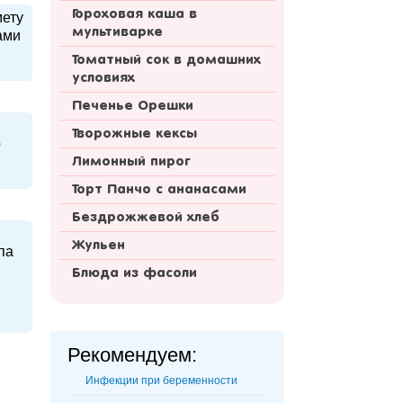
Гороховая каша в
мету
мультиварке
ами
Томатный сок в домашних
условиях
Печенье Орешки
Творожные кексы
о
Лимонный пирог
Торт Панчо с ананасами
Бездрожжевой хлеб
Жульен
па
Блюда из фасоли
Рекомендуем:
Инфекции при беременности