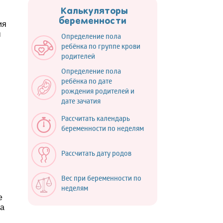
Калькуляторы
беременности
ия
ы
Определение пола
.
ребёнка по группе крови
родителей
Определение пола
ребёнка по дате
рождения родителей и
дате зачатия
Рассчитать календарь
беременности по неделям
Рассчитать дату родов
Вес при беременности по
неделям
е
 а