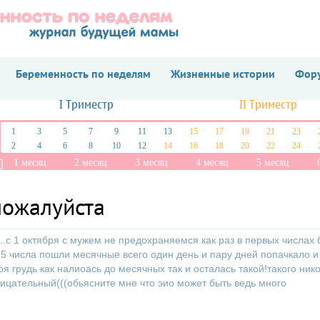
Беременность по неделям
Жизненные истории
Фору
I Триместр
II Триместр
1
3
5
7
9
11
13
15
17
19
21
23
2
4
6
8
10
12
14
16
18
20
22
24
1 месяц
2 месяц
3 месяц
4 месяц
5 месяц
пожалуйста
..с 1 октября с мужем не предохраняемся как раз в первых числах
5 числа пошли месячные всего один день и пару дней попачкало и
я грудь как налиоась до месячных так и осталась такой!такого ник
рицательный(((обьясните мне что эио может быть ведь много