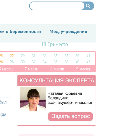
м о беременности
Мед. учреждения
III Триместр
25
27
29
31
33
35
37
39
41
26
28
30
32
34
36
38
40
42
6 месяц
7 месяц
8 месяц
9 месяц
 был
огда