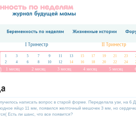
Беременность по неделям
Жизненные истории
Фору
I Триместр
II Триместр
1
3
5
7
9
11
13
15
17
19
21
23
2
4
6
8
10
12
14
16
18
20
22
24
1 месяц
2 месяц
3 месяц
4 месяц
5 месяц
ца
лучилось написать вопрос в старой форме. Переделала узи, на 6 Д
лодное яйцо 11 мм, появился желточный мешочек 3 мм, но сердечк
ся( Есть ли шанс, что все появится?