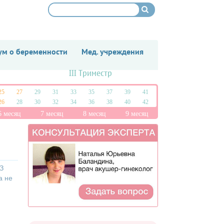
м о беременности
Мед. учреждения
III Триместр
25
27
29
31
33
35
37
39
41
26
28
30
32
34
36
38
40
42
6 месяц
7 месяц
8 месяц
9 месяц
З
а не