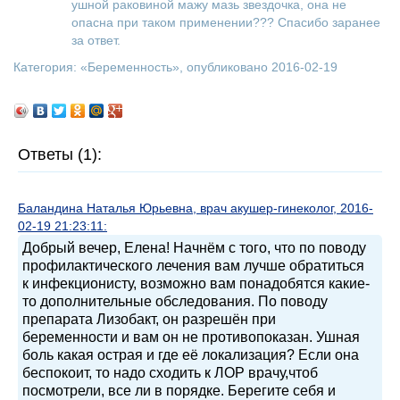
ушной раковиной мажу мазь звездочка, она не
опасна при таком применении??? Спасибо заранее
за ответ.
Категория: «
Беременность
», опубликовано 2016-02-19
Ответы (1):
Баландина Наталья Юрьевна, врач акушер-гинеколог, 2016-
02-19 21:23:11:
Добрый вечер, Елена! Начнём с того, что по поводу
профилактического лечения вам лучше обратиться
к инфекционисту, возможно вам понадобятся какие-
то дополнительные обследования. По поводу
препарата Лизобакт, он разрешён при
беременности и вам он не противопоказан. Ушная
боль какая острая и где её локализация? Если она
беспокоит, то надо сходить к ЛОР врачу,чтоб
посмотрели, все ли в порядке. Берегите себя и