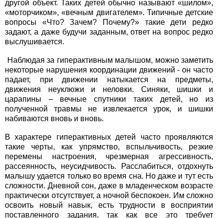
другой объект. Таких детей обычно называют «шилом»,
«моторчиком», «вечным двигателем». Типичные детские
вопросы «Что? Зачем? Почему?» такие дети редко
задают, а даже будучи заданным, ответ на вопрос редко
выслушивается.
Наблюдая за гиперактивным малышом, можно заметить
некоторые нарушения координации движений - он часто
падает, при движении натыкается на предметы,
движения неуклюжи и неловки. Синяки, шишки и
царапины – вечные спутники таких детей, но из
полученной травмы не извлекается урок, и шишки
набиваются вновь и вновь.
В характере гиперактивных детей часто проявляются
такие черты, как упрямство, вспыльчивость, резкие
перемены настроения, чрезмерная агрессивность,
рассеянность, неусидчивость. Расслабиться, отдохнуть
малышу удается только во время сна. Но даже и тут есть
сложности. Дневной сон, даже в младенческом возрасте
практически отсутствует, а ночной беспокоен. Им сложно
освоить новый навык, есть трудности в восприятии
поставленного задания, так как все это требует