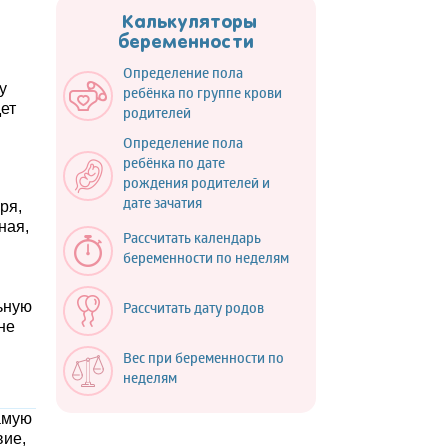
Калькуляторы
беременности
Определение пола
у
ребёнка по группе крови
дет
родителей
Определение пола
ребёнка по дате
рождения родителей и
дате зачатия
ря,
ная,
Рассчитать календарь
беременности по неделям
ьную
Рассчитать дату родов
не
Вес при беременности по
неделям
амую
вие,