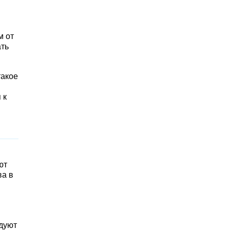
м от
ать
такое
 к
ют
ва в
дуют