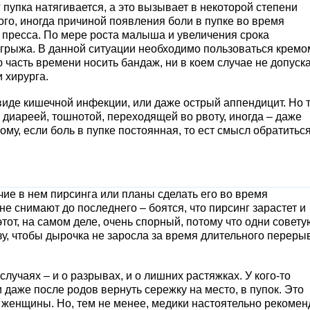
 пупка натягивается, а это вызывает в некоторой степени
го, иногда причиной появления боли в пупке во время
пресса. По мере роста малыша и увеличения срока
грыжа. В данной ситуации необходимо пользоваться кремо
 часть времени носить бандаж, ни в коем случае не допуск
и хирурга.
виде кишечной инфекции, или даже острый аппендицит. Но 
 диареей, тошнотой, переходящей во рвоту, иногда – даже
, если боль в пупке постоянная, то ест смысл обратиться
ие в нем пирсинга или планы сделать его во время
 снимают до последнего – боятся, что пирсинг зарастет и
тот, на самом деле, очень спорный, потому что одни совету
зу, чтобы дырочка не заросла за время длительного переры
учаях – и о разрывах, и о лишних растяжках. У кого-то
 даже после родов вернуть сережку на место, в пупок. Это
женщины. Но, тем не менее, медики настоятельно рекомен