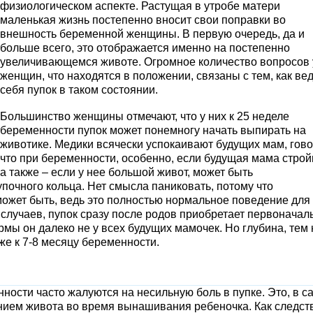
физиологическом аспекте. Растущая в утробе матери
маленькая жизнь постепенно вносит свои поправки во
внешность беременной женщины. В первую очередь, да и
больше всего, это отображается именно на постепенно
увеличивающемся животе. Огромное количество вопросов 
женщин, что находятся в положении, связаны с тем, как ве
себя пупок в таком состоянии.
Большинство женщины отмечают, что у них к 25 неделе
беременности пупок может понемногу начать выпирать на
животике. Медики всячески успокаивают будущих мам, гово
что при беременности, особенно, если будущая мама строй
а также – если у нее большой живот, может быть
почного кольца. Нет смысла паниковать, потому что
может быть, ведь это полностью нормальное поведение для
 случаев, пупок сразу после родов приобретает первоначал
мы он далеко не у всех будущих мамочек. Но глубина, тем 
же к 7-8 месяцу беременности.
ности часто жалуются на несильную боль в пупке. Это, в с
ением живота во время вынашивания ребеночка. Как следст