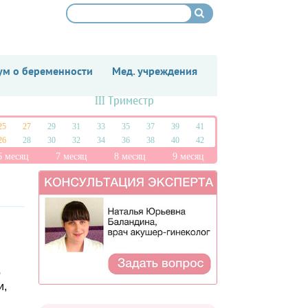
м о беременности
Мед. учреждения
III Триместр
25
27
29
31
33
35
37
39
41
26
28
30
32
34
36
38
40
42
6 месяц
7 месяц
8 месяц
9 месяц
о
и,