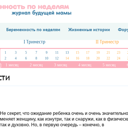
Беременность по неделям
Жизненные истории
Фору
I Триместр
II Триместр
1
3
5
7
9
11
13
15
17
19
21
23
2
4
6
8
10
12
14
16
18
20
22
24
1 месяц
2 месяц
3 месяц
4 месяц
5 месяц
сти
Не секрет, что ожидание ребенка очень и очень значительн
меняет женщину, как изнутри, так и снаружи, как в физическ
так и духовно. Но, в первую очередь – конечно, в