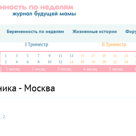
Беременность по неделям
Жизненные истории
Фору
I Триместр
II Триместр
1
3
5
7
9
11
13
15
17
19
21
23
2
4
6
8
10
12
14
16
18
20
22
24
1 месяц
2 месяц
3 месяц
4 месяц
5 месяц
ика - Москва
 2,