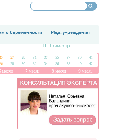
м о беременности
Мед. учреждения
III Триместр
25
27
29
31
33
35
37
39
41
26
28
30
32
34
36
38
40
42
6 месяц
7 месяц
8 месяц
9 месяц