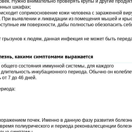
овек. Нужно внимательно проверять крупы и другие продук
онных шкафах;
оисходит соприкосновение кожи человека с зараженной ви
. При выявлении и ликвидации из помещения мышей и крыс
ступные им поверхности, дабы полностью обезопасить себ
 грызунов к людям, данная инфекция не может быть перед
лезнь, какими симптомами выражается
 общего состояния иммунной системы, для каждого
длительность инкубационного периода. Обычно он колебле
 от 7 до 46 дней.
ериода:
поражением почек. Именно в данную фазу развития болезн
 время полиурического и периода реконвалесценции болез
овые симптомы.