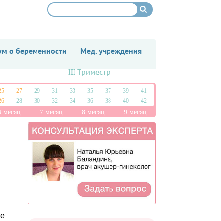
м о беременности
Мед. учреждения
III Триместр
25
27
29
31
33
35
37
39
41
26
28
30
32
34
36
38
40
42
6 месяц
7 месяц
8 месяц
9 месяц
ое