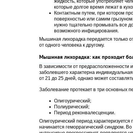
жидкость, которые употребляет чел
которые долгое время лежат в кух
Контактным путем, при котором пр
поверхностью или самим грызуном
нужно тщательно промывать все до
возможного инфицирования.
Мышиная лихорадка передается только от
от одного человека к другому.
Мышиная лихорадка: как проходит бо
В зависимости от предрасположенности и
заболевшего характерна индивидуальная 
от 21 до 25 дней, однако может составлять
Заболевание протекает в три основных п
Олигоурический;
Полиурический;
Период реконвалесценции.
Олигоурический период характеризуется 
начинается геморрагический синдром. Во
интенсивно прогрессирует, появляются н