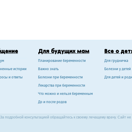
бщение
Для будущих мам
Все о дет
ум
Планирование беременности
Для грудничка
ненные истории
Важно знать
Болезни у детей
росы и ответы
Болезни при беременности
Для детей и род
Лекарства при беременности
Что можно и нельзя беременным
До и после родов
За подробной консультацией обращайтесь к своему лечащему врачу. Сайт не