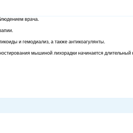
аблюдением врача.
рапии.
икоиды и гемодиализ, а также антикоагулянты.
ностирования мышиной лихорадки начинается длительный 