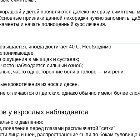
радкой у детей проявляются далеко не сразу, симптомы м
. Основные признаки данной лихорадки нужно запомнить, да
каменты и начать полноценный курс лечения.
повышается, иногда достигает 40 C. Необходимо
ропонижающее;
 ощущения в мышцах и суставах;
 часто наблюдается сильный озноб;
ные, часто односторонние боли в голове — мигрени;
ые кровотечения из носа и десен.
не отличаются от детских, однако обычно имеют более сл
ов у взрослых наблюдается
ального давления;
т, появление перед глазами расплывчатой "сетки";
сти лица и шеи, распространение сыпи по бокам туловища 