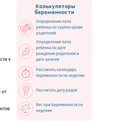
Калькуляторы
беременности
Определение пола
ребёнка по группе крови
й
родителей
Определение пола
ребёнка по дате
рождения родителей и
сти к
дате зачатия
Рассчитать календарь
беременности по неделям
Рассчитать дату родов
 от
Вес при беременности по
нтов
неделям