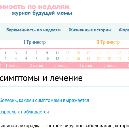
Беременность по неделям
Жизненные истории
Фору
I Триместр
II Триместр
1
3
5
7
9
11
13
15
17
19
21
23
2
4
6
8
10
12
14
16
18
20
22
24
1 месяц
2 месяц
3 месяц
4 месяц
5 месяц
 симптомы и лечение
 болезнь, какими симптомами выражается
 взрослых наблюдается
ышиная лихорадка — острое вирусное заболевание, котор