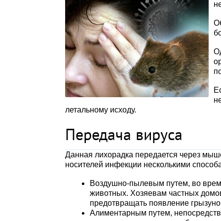
н
О
б
О
о
п
Е
н
летальному исходу.
Передача вируса
Данная лихорадка передается через мыше
носителей инфекции несколькими способ
Воздушно-пылевым путем, во врем
животных. Хозяевам частных домов
предотвращать появление грызуно
Алиментарным путем, непосредств