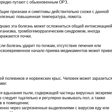
ередко путают с обыкновенным ОРЗ.
бщие признаки и симптомы действительно схожи с данной
олезнью: повышенная температура, ломота.
днако эта болезнь может осложниться общей интоксикацие
рганизма, тромбогеморрагическим синдромом, иногда
оражаются почки.
сли болезнь ударит по почкам, отсутствие лечения или
есвоевременное начало приема медикаментов может приве
й полевиков и норвежских крыс. Человек может заразиться
ами:
я вдыхания пыли, содержащей частицы вирусных экскреме
 следует тщательно и регулярно вымывать пол, а также
в в помещении;
енно через загрязненные выделениями с вирусом еду или