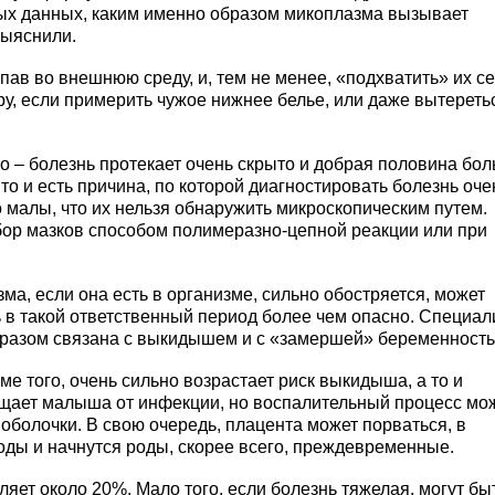
ных данных, каким именно образом микоплазма вызывает
выяснили.
пав во внешнюю среду, и, тем не менее, «подхватить» их с
у, если примерить чужое нижнее белье, или даже вытереть
 – болезнь протекает очень скрыто и добрая половина бо
то и есть причина, по которой диагностировать болезнь оче
 малы, что их нельзя обнаружить микроскопическим путем.
бор мазков способом полимеразно-цепной реакции или при
а, если она есть в организме, сильно обостряется, может
ь в такой ответственный период более чем опасно. Специа
бразом связана с выкидышем и с «замершей» беременность
е того, очень сильно возрастает риск выкидыша, а то и
ает малыша от инфекции, но воспалительный процесс мо
оболочки. В свою очередь, плацента может порваться, в
оды и начнутся роды, скорее всего, преждевременные.
ет около 20%. Мало того, если болезнь тяжелая, могут бы