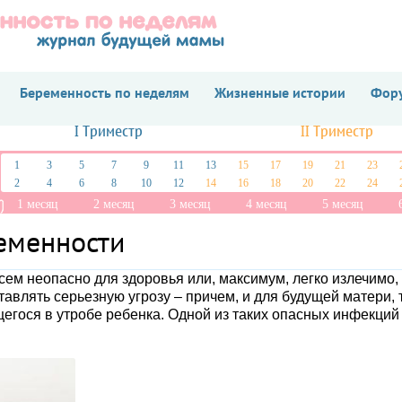
Беременность по неделям
Жизненные истории
Фору
I Триместр
II Триместр
1
3
5
7
9
11
13
15
17
19
21
23
2
4
6
8
10
12
14
16
18
20
22
24
1 месяц
2 месяц
3 месяц
4 месяц
5 месяц
еменности
сем неопасно для здоровья или, максимум, легко излечимо,
влять серьезную угрозу – причем, и для будущей матери, т
егося в утробе ребенка. Одной из таких опасных инфекций