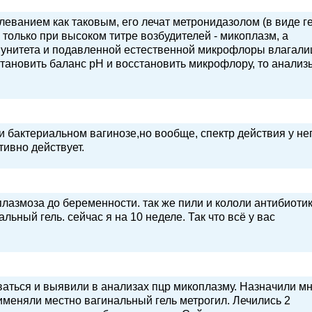
леванием как таковым, его лечат метронидазолом (в виде г
) только при высоком титре возбудителей - микоплазм, а
мунитета и подавленной естественной микрофлоры влагали
становить баланс pH и восстановить микрофлору, то анализ
 бактериальном вагинозе,но вообще, спектр действия у не
ивно действует.
плазмоза до беременности. так же пили и кололи антибиотик
ьный гель. сейчас я на 10 неделе. Так что всё у вас
аться и выявили в анализах пцр микоплазму. Назначили мн
именяли местно вагинальный гель метрогил. Лечились 2