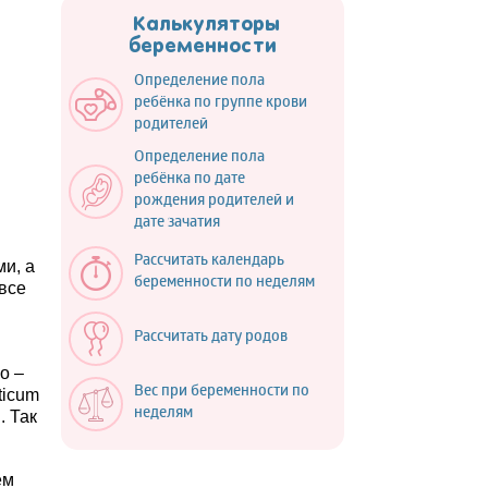
Калькуляторы
беременности
Определение пола
ребёнка по группе крови
родителей
Определение пола
ребёнка по дате
рождения родителей и
дате зачатия
Рассчитать календарь
и, а
беременности по неделям
все
Рассчитать дату родов
о –
Вес при беременности по
ticum
неделям
. Так
ем