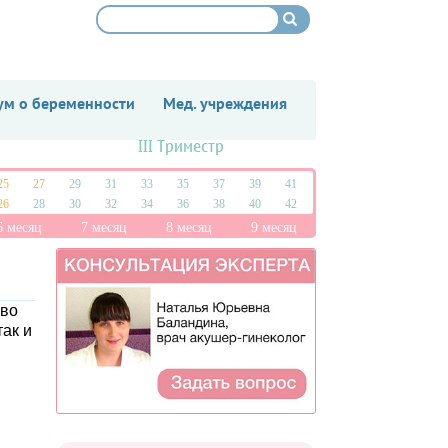
м о беременности
Мед. учреждения
III Триместр
25
27
29
31
33
35
37
39
41
26
28
30
32
34
36
38
40
42
6 месяц
7 месяц
8 месяц
9 месяц
 во
ак и