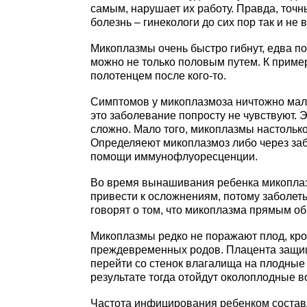
самым, нарушает их работу. Правда, точ
болезнь – гинекологи до сих пор так и не 
Микоплазмы очень быстро гибнут, едва по
можно не только половым путем. К пример
полотенцем после кого-то.
Симптомов у микоплазмоза ничтожно мало
это заболевание попросту не чувствуют. Э
сложно. Мало того, микоплазмы настолько
Определяеют микоплазмоз либо через за
помощи иммунофлуоресценции.
Во время вынашивания ребенка микоплазм
привести к осложнениям, потому заболет
говорят о том, что микоплазма прямым о
Микоплазмы редко не поражают плод, кром
преждевременных родов. Плацента защищ
перейти со стенок влагалища на плодные 
результате тогда отойдут околоплодные в
Частота инфицирования ребенком составля