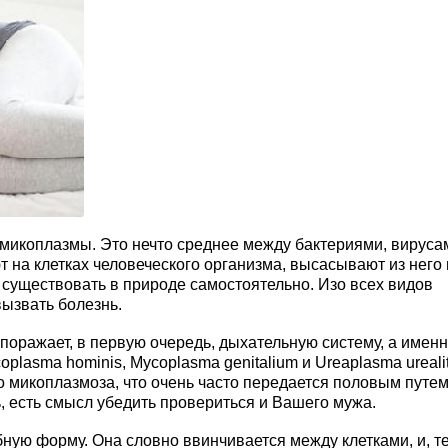
 микоплазмы. Это нечто среднее между бактериями, вирусам
 на клетках человеческого организма, высасывают из него 
 существовать в природе самостоятельно. Изо всех видов
вызвать болезнь.
поражает, в первую очередь, дыхательную систему, а именн
plasma hominis, Mycoplasma genitalium и Ureaplasma ureali
 микоплазмоза, что очень часто передается половым путем
ь, есть смысл убедить провериться и Вашего мужа.
ую форму. Она словно ввинчивается между клетками, и, т