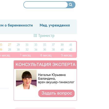
м о беременности
Мед. учреждения
III Триместр
25
27
29
31
33
35
37
39
41
26
28
30
32
34
36
38
40
42
6 месяц
7 месяц
8 месяц
9 месяц