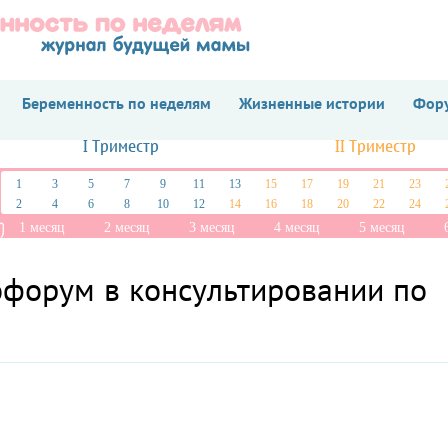
Беременность по неделям
Жизненные истории
Фору
I Триместр
II Триместр
1
3
5
7
9
11
13
15
17
19
21
23
2
4
6
8
10
12
14
16
18
20
22
24
1 месяц
2 месяц
3 месяц
4 месяц
5 месяц
офорум в консультировании по