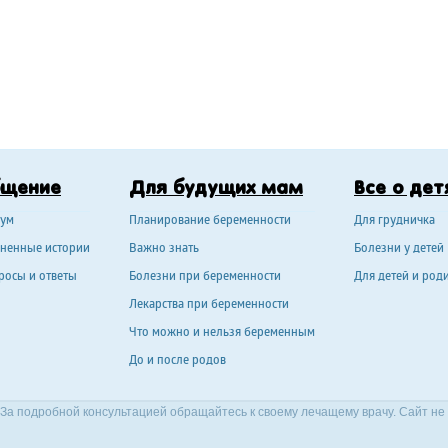
бщение
Для будущих мам
Все о дет
ум
Планирование беременности
Для грудничка
ненные истории
Важно знать
Болезни у детей
росы и ответы
Болезни при беременности
Для детей и род
Лекарства при беременности
Что можно и нельзя беременным
До и после родов
За подробной консультацией обращайтесь к своему лечащему врачу. Сайт не