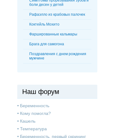
Симптомы прорезывания зубов и
боли десен у детей
Рафаэлло из крабовых палочек
Коктейль Мохито
Фаршированные кальмары
Брага для самогона
Поздравления с днем рождения
мужчине
Наш форум
•
Беременность
•
Кому помогла?
•
Кашель
•
Температура
•
Беременность, первый скрининг