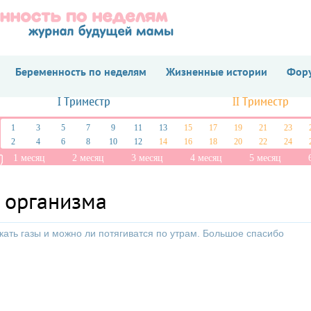
Беременность по неделям
Жизненные истории
Фору
I Триместр
II Триместр
1
3
5
7
9
11
13
15
17
19
21
23
2
4
6
8
10
12
14
16
18
20
22
24
1 месяц
2 месяц
3 месяц
4 месяц
5 месяц
 организма
ать газы и можно ли потягиватся по утрам. Большое спасибо