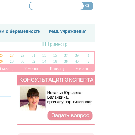
м о беременности
Мед. учреждения
III Триместр
25
27
29
31
33
35
37
39
41
26
28
30
32
34
36
38
40
42
6 месяц
7 месяц
8 месяц
9 месяц