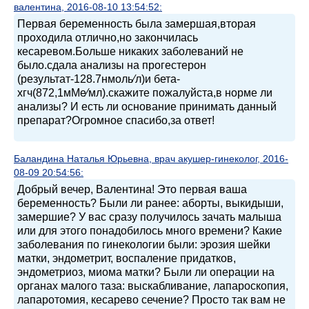
валентина, 2016-08-10 13:54:52:
Первая беременность была замершая,вторая
проходила отлично,но закончилась
кесаревом.Больше никаких заболеваний не
было.сдала анализы на прогестерон
(результат-128.7нмоль⁄л)и бета-
хгч(872,1мМе⁄мл).скажите пожалуйста,в норме ли
анализы? И есть ли основание принимать данный
препарат?Огромное спасибо,за ответ!
Баландина Наталья Юрьевна, врач акушер-гинеколог, 2016-
08-09 20:54:56:
Добрый вечер, Валентина! Это первая ваша
беременность? Были ли ранее: аборты, выкидыши,
замершие? У вас сразу получилось зачать малыша
или для этого понадобилось много времени? Какие
заболевания по гинекологии были: эрозия шейки
матки, эндометрит, воспаление придатков,
эндометриоз, миома матки? Были ли операции на
органах малого таза: выскабливание, лапароскопия,
лапаротомия, кесарево сечение? Просто так вам не