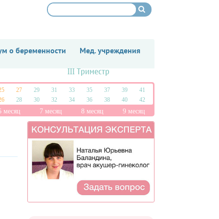
м о беременности
Мед. учреждения
III Триместр
25
27
29
31
33
35
37
39
41
26
28
30
32
34
36
38
40
42
6 месяц
7 месяц
8 месяц
9 месяц