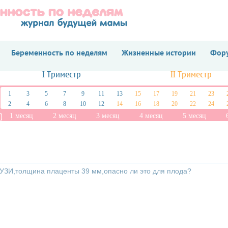
Беременность по неделям
Жизненные истории
Фору
I Триместр
II Триместр
1
3
5
7
9
11
13
15
17
19
21
23
2
4
6
8
10
12
14
16
18
20
22
24
1 месяц
2 месяц
3 месяц
4 месяц
5 месяц
 УЗИ,толщина плаценты 39 мм,опасно ли это для плода?