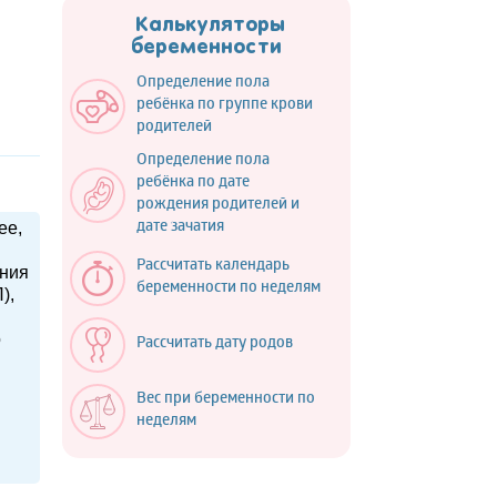
Калькуляторы
беременности
Определение пола
ребёнка по группе крови
родителей
Определение пола
ребёнка по дате
рождения родителей и
ее,
дате зачатия
Рассчитать календарь
ания
беременности по неделям
),
о
Рассчитать дату родов
Вес при беременности по
неделям