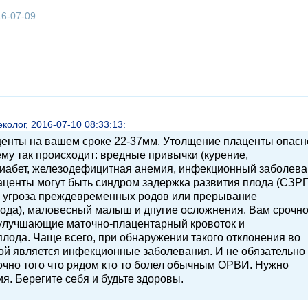
16-07-09
олог, 2016-07-10 08:33:13:
енты на вашем сроке 22-37мм. Утолщение плаценты опасн
ему так происходит: вредные привычки (курение,
диабет, железодефицитная анемия, инфекционный заболев
аценты могут быть синдром задержка развития плода (СЗРП
), угроза преждевременных родов или прерывание
лода), маловесный малыш и дпугие осложнения. Вам срочн
улучшающие маточно-плацентарный кровоток и
ода. Чаще всего, при обнаружении такого отклонения во
ой является инфекционные заболевания. И не обязательно
очно того что рядом кто то болел обычным ОРВИ. Нужно
ия. Берегите себя и будьте здоровы.