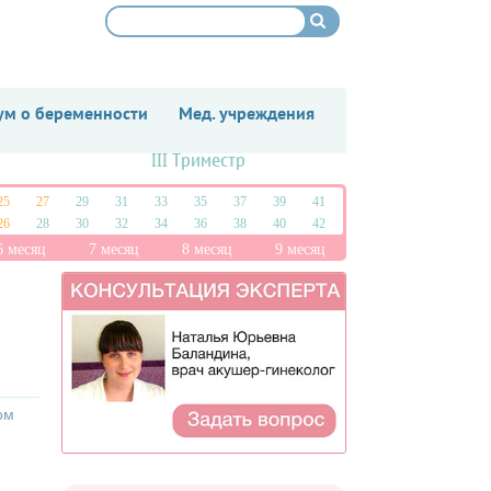
м о беременности
Мед. учреждения
III Триместр
25
27
29
31
33
35
37
39
41
26
28
30
32
34
36
38
40
42
6 месяц
7 месяц
8 месяц
9 месяц
ом