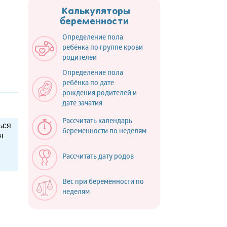
Калькуляторы
беременности
Определение пола
ребёнка по группе крови
родителей
Определение пола
ребёнка по дате
рождения родителей и
дате зачатия
Рассчитать календарь
ься
беременности по неделям
я
Рассчитать дату родов
Вес при беременности по
неделям