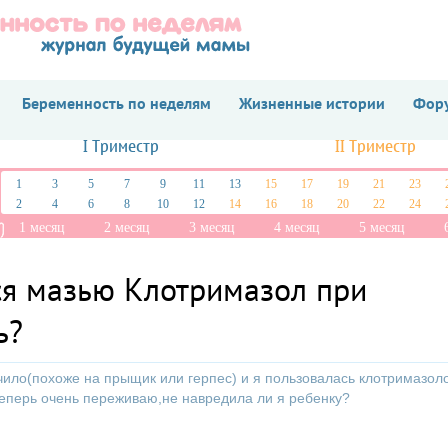
Беременность по неделям
Жизненные истории
Фору
I Триместр
II Триместр
1
3
5
7
9
11
13
15
17
19
21
23
2
4
6
8
10
12
14
16
18
20
22
24
1 месяц
2 месяц
3 месяц
4 месяц
5 месяц
ся мазью Клотримазол при
ь?
очило(похоже на прыщик или герпес) и я пользовалась клотримазол
еперь очень переживаю,не навредила ли я ребенку?