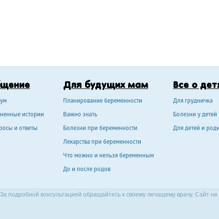
бщение
Для будущих мам
Все о дет
ум
Планирование беременности
Для грудничка
ненные истории
Важно знать
Болезни у детей
росы и ответы
Болезни при беременности
Для детей и род
Лекарства при беременности
Что можно и нельзя беременным
До и после родов
За подробной консультацией обращайтесь к своему лечащему врачу. Сайт не