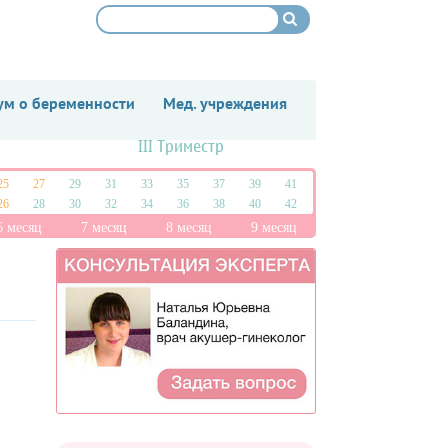
м о беременности
Мед. учреждения
III Триместр
25
27
29
31
33
35
37
39
41
26
28
30
32
34
36
38
40
42
6 месяц
7 месяц
8 месяц
9 месяц