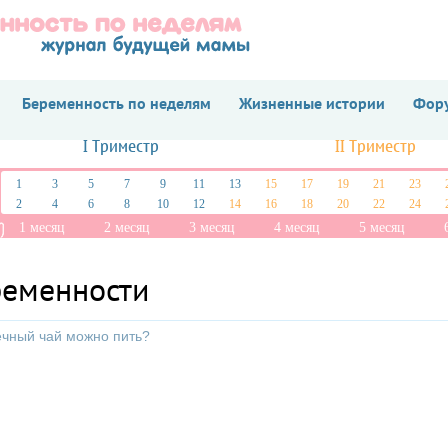
Беременность по неделям
Жизненные истории
Фору
I Триместр
II Триместр
1
3
5
7
9
11
13
15
17
19
21
23
2
4
6
8
10
12
14
16
18
20
22
24
1 месяц
2 месяц
3 месяц
4 месяц
5 месяц
ременности
ечный чай можно пить?