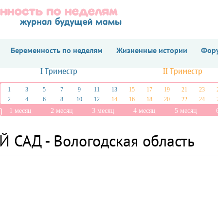
Беременность по неделям
Жизненные истории
Фору
I Триместр
II Триместр
1
3
5
7
9
11
13
15
17
19
21
23
2
4
6
8
10
12
14
16
18
20
22
24
1 месяц
2 месяц
3 месяц
4 месяц
5 месяц
САД - Вологодская область