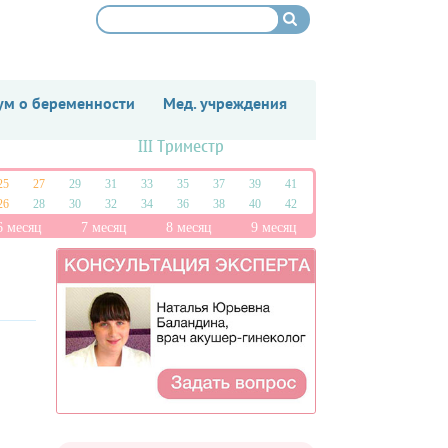
м о беременности
Мед. учреждения
III Триместр
25
27
29
31
33
35
37
39
41
26
28
30
32
34
36
38
40
42
6 месяц
7 месяц
8 месяц
9 месяц