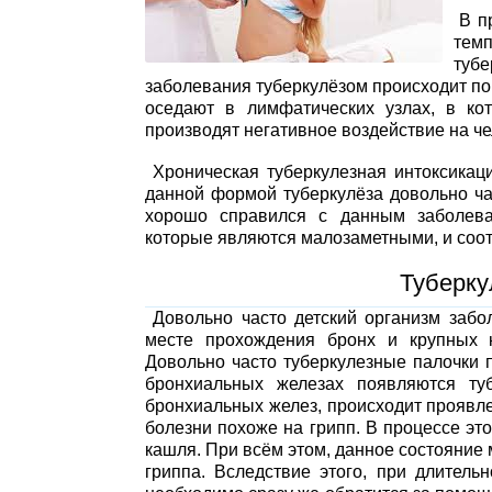
В пр
темп
туб
заболевания туберкулёзом происходит по
оседают в лимфатических узлах, в ко
производят негативное воздействие на че
Хроническая туберкулезная интоксикац
данной формой туберкулёза довольно час
хорошо справился с данным заболеван
которые являются малозаметными, и соот
Туберку
Довольно часто детский организм забол
месте прохождения бронх и крупных к
Довольно часто туберкулезные палочки п
бронхиальных железах появляются ту
бронхиальных желез, происходит проявл
болезни похоже на грипп. В процессе э
кашля. При всём этом, данное состояние
гриппа. Вследствие этого, при длител