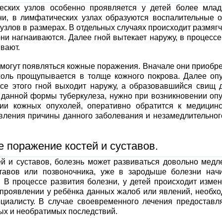
ских узлов особенно проявляется у детей более млад
ни, в лимфатических узлах образуются воспалительные о
злов в размерах. В отдельных случаях происходит размяг
ни нагнаиваются. Далее гной вытекает наружу, в процессе
вают.
 могут появляться кожные поражения. Вначале они приобр
оль прощупывается в толще кожного покрова. Далее оп
ссе этого гной выходит наружу, а образовавшийся свищ 
 данной формы туберкулеза, нужно при возникновении оп
нии кожных опухолей, оперативно обратится к медицин
овления причины данного заболевания и незамедлительног
 поражение костей и суставов.
 и суставов, болезнь может развиваться довольно медл
ставов или позвоночника, уже в зародыше болезни нач
 В процессе развития болезни, у детей происходит изме
 проявлении у ребёнка данных жалоб или явлений, необх
циалисту. В случае своевременного лечения предоставл
ых и необратимых последствий.