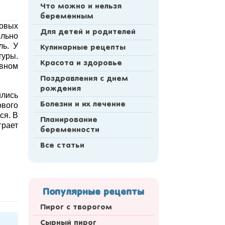
Что можно и нельзя
беременным
овых
Для детей и родителей
ольно
ль. У
Кулинарные рецепты
туры.
Красота и здоровье
овном
Поздравления с днем
рождения
лись
ового
Болезни и их лечение
ся. В
Планирование
грает
беременности
Все статьи
Популярные рецепты
Пирог с творогом
Сырный пирог