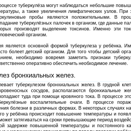
оцессе туберкулёза могут наблюдаться небольшие повы
ературы, а также увеличения лимфатических узлов. При 
еркулиновые пробы являются положительными. В проц
падание туберкулёзных палочек в организм, где данные па
торых производят выделение токсинов. Именно эти то
ловеческий организм.
ия является основной формой туберкулеза у ребёнка. И
то болеет детский организм. Для того чтобы детский орг
ием, необходимо вовремя заметить признаки туберку
ветственно оперативно обеспечить необходимое лечение.
лез бронхиальных желез.
евает туберкулезом бронхиальных желез. В грудной клет
ровеносных сосудов, располагаются бронхиальные же
опадают туда при помощи кровяного тока. В процессе это
беркулёзные воспалительные очаги. В процессе пораж
ения болезни в различных формах. В некоторых случаях н
того у ребёнка происходит повышение температуры и появ
 может затягиваться на сроки превышающие период воздей
ьной задержке повышенной температуры и постоянного к