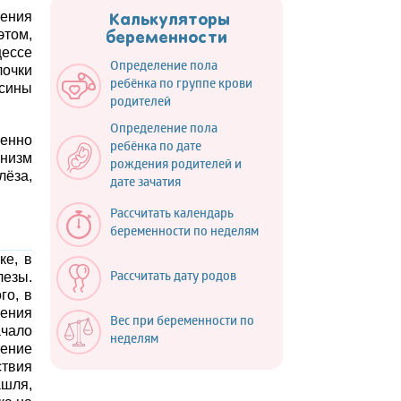
шения
Калькуляторы
этом,
беременности
ессе
Определение пола
лочки
ребёнка по группе крови
ксины
родителей
Определение пола
менно
ребёнка по дате
анизм
рождения родителей и
лёза,
дате зачатия
Рассчитать календарь
беременности по неделям
ке, в
лезы.
Рассчитать дату родов
го, в
ения
Вес при беременности по
ачало
неделям
ление
ствия
ашля,