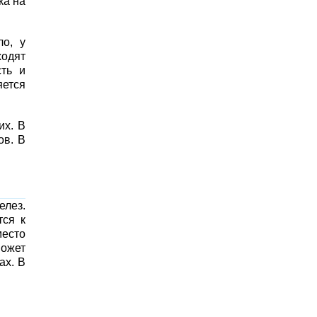
ка на
ло, у
ходят
сть и
яется
их. В
ов. В
елез.
тся к
место
ожет
ах. В