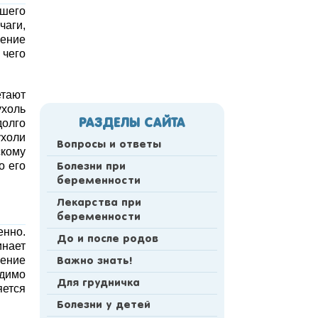
шего
чаги,
чение
 чего
етают
ухоль
долго
РАЗДЕЛЫ САЙТА
ухоли
Вопросы и ответы
скому
о его
Болезни при
беременности
Лекарства при
беременности
енно.
До и после родов
инает
нение
Важно знать!
одимо
Для грудничка
яется
Болезни у детей