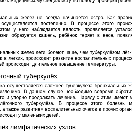
ью к медицинскому специалисту, по поводу проверки ребён
иальных желез не всегда начинается остро. Как прави
осуществляется постепенно. В процессе этого проис
этом у него наблюдается вялость, проявляется устало
езни образуется кашель, ребёнок теряет в весе, появл
хиальных желез дети болеют чаще, чем туберкулёзом лёгк
к в лёгких, происходит развитие воспалительных процесс
тей происходит длительное повышение температуры.
гочный туберкулёз.
ка осуществляется сложнее туберкулёза бронхиальных ж
излечима. В данном случае необходимо вовремя обрати
го и упорно продолжать лечение. Наряду с этим имеют 
 лёгочного туберкулёза. В процессе этого болезнь м
 а также развитием воспалительных очагов в прочих орган
исходят у маленьких детей.
ёз лимфатических узлов.