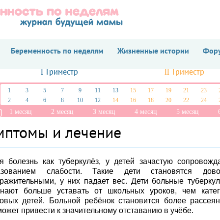
Беременность по неделям
Жизненные истории
Фору
I Триместр
II Триместр
1
3
5
7
9
11
13
15
17
19
21
23
2
4
6
8
10
12
14
16
18
20
22
24
1 месяц
2 месяц
3 месяц
4 месяц
5 месяц
имптомы и лечение
я болезнь как туберкулёз, у детей зачастую сопровожд
азованием слабости. Такие дети становятся дово
ражительными, у них падает вес. Дети больные туберку
инают больше уставать от школьных уроков, чем кате
овых детей. Больной ребёнок становится более рассея
может привести к значительному отставанию в учёбе.