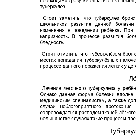
необходимо сразу же обратится за помощ
туберкулёз.
Стоит заметить, что туберкулез бронх
школьников развитие данной болезни 
изменения в поведении ребёнка. При 
капризность. В процессе развития бол
бледность.
Стоит отметить, что туберкулёзом брон
местах попадания туберкулёзных палоче
процессе данного поражения лёгких у де
Лё
Лечение лёгочного туберкулёза у ребён
Однако данная форма болезни вполне 
медицинским специалистам, а также дол
случаи неблагоприятного протекания
сопровождаться распадом тканей лёгкого,
большинстве случаях такие процессы про
Туберкул