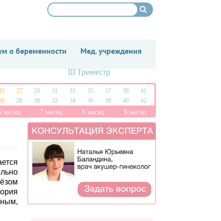
м о беременности
Мед. учреждения
III Триместр
25
27
29
31
33
35
37
39
41
26
28
30
32
34
36
38
40
42
6 месяц
7 месяц
8 месяц
9 месяц
ается
льно
лёзом
гория
нным,