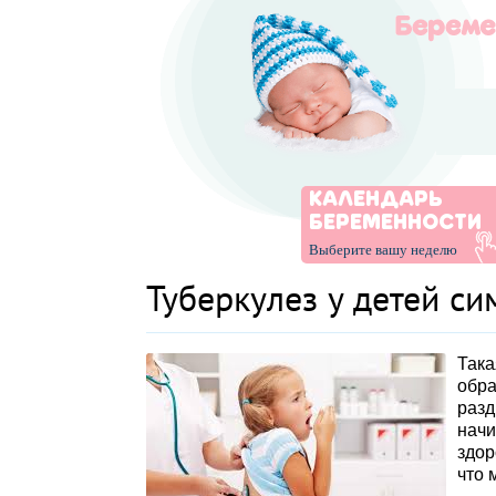
КАЛЕНДАРЬ
БЕРЕМЕННОСТИ
Выберите вашу неделю
Туберкулез у детей с
Така
обр
разд
нач
здор
что 