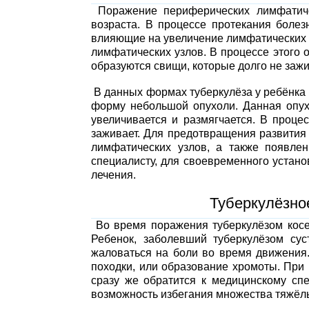
Поражение периферических лимфатиче
возраста. В процессе протекания болез
влияющие на увеличение лимфатических у
лимфатических узлов. В процессе этого о
образуются свищи, которые долго не зажи
В данных формах туберкулёза у ребёнка
форму небольшой опухоли. Данная опух
увеличивается и размягчается. В проце
заживает. Для предотвращения развития
лимфатических узлов, а также появле
специалисту, для своевременного устан
лечения.
Туберкулёзное
Во время поражения туберкулёзом косей
Ребенок, заболевший туберкулёзом су
жаловаться на боли во время движения.
походки, или образование хромоты. При
сразу же обратится к медицинскому спе
возможность избегания множества тяжёл