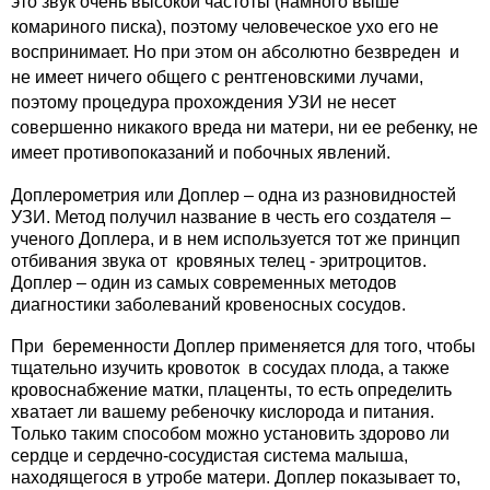
это звук очень высокой частоты (намного выше
комариного писка), поэтому человеческое ухо его не
воспринимает. Но при этом он абсолютно безвреден и
не имеет ничего общего с рентгеновскими лучами,
поэтому процедура прохождения УЗИ не несет
совершенно никакого вреда ни матери, ни ее ребенку, не
имеет противопоказаний и побочных явлений.
Доплерометрия или Доплер – одна из разновидностей
УЗИ. Метод получил название в честь его создателя –
ученого Доплера, и в нем используется тот же принцип
отбивания звука от кровяных телец - эритроцитов.
Доплер – один из самых современных методов
диагностики заболеваний кровеносных сосудов.
При беременности Доплер применяется для того, чтобы
тщательно изучить кровоток в сосудах плода, а также
кровоснабжение матки, плаценты, то есть определить
хватает ли вашему ребеночку кислорода и питания.
Только таким способом можно установить здорово ли
сердце и сердечно-сосудистая система малыша,
находящегося в утробе матери. Доплер показывает то,