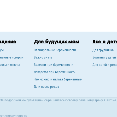
бщение
Для будущих мам
Все о дет
ум
Планирование беременности
Для грудничка
ненные истории
Важно знать
Болезни у детей
росы и ответы
Болезни при беременности
Для детей и род
Лекарства при беременности
Что можно и нельзя беременным
До и после родов
За подробной консультацией обращайтесь к своему лечащему врачу. Сайт не
stperm@yandex.ru