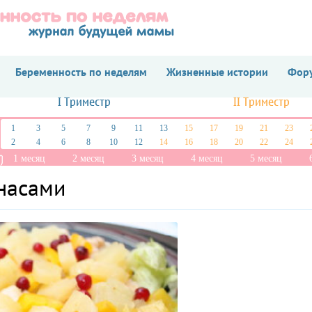
Беременность по неделям
Жизненные истории
Фору
I Триместр
II Триместр
1
3
5
7
9
11
13
15
17
19
21
23
2
4
6
8
10
12
14
16
18
20
22
24
1 месяц
2 месяц
3 месяц
4 месяц
5 месяц
анасами