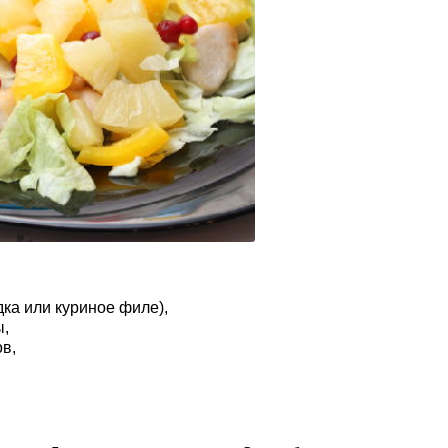
дка или куриное филе),
ы,
в,