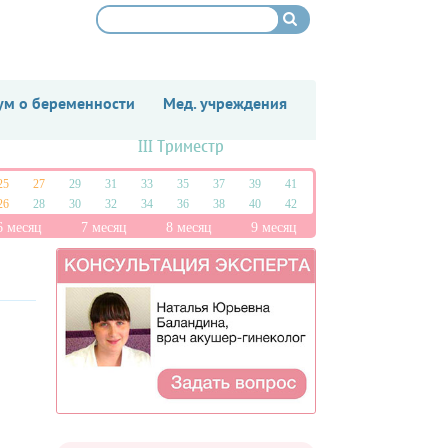
м о беременности
Мед. учреждения
III Триместр
25
27
29
31
33
35
37
39
41
26
28
30
32
34
36
38
40
42
6 месяц
7 месяц
8 месяц
9 месяц